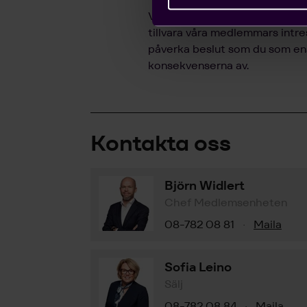
Vi bedriver påverkans- och opi
tillvara våra medlemmars intr
påverka beslut som du som enski
konsekvenserna av.
Kontakta oss
Björn Widlert
Chef Medlemsenheten
08-782 08 81
Maila
·
Sofia Leino
Sälj
08-782 08 84
Maila
·