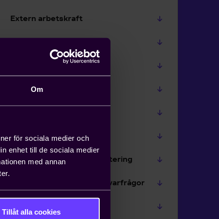
Extern arbetskraft
Uthyrningslagen
Pension och försäkring
Korttidsarbete
Om
Ledighet
Lön och ersättning
ioner för sociala medier och
n enhet till de sociala medier
Sjukskrivning och rehabilitering
rmationen med annan
er.
Totalförsvar och arbetsgivarfrågor
Övergång av verksamhet
Tillåt alla cookies