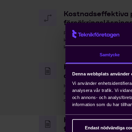
Kostnadseffektiva 
försäkringslösning
Pension och försäkringar är av
kompetens. Våra kollektivavta
kostnadseffektiva.
Samtycke
Hjälp med snabb h
arbetstillstånd
Denna webbplats använder 
Vi använder enhetsidentifierar
Kompetensförsörjning är ett v
analysera vår trafik. Vi vida
anställa icke-EU-medborgare ka
och annons- och analysföret
ordna arbetstillstånd på tio da
information som du har tillhan
Hjälp med att driva
frågor
Endast nödvändiga co