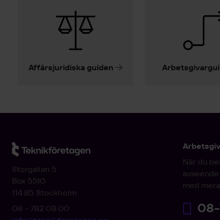
Affärsjuridiska guiden
Arbetsgivargu
Arbetsgi
När du be
Storgatan 5
avseende 
Box 5510
med mera
114 85 Stockholm
08-
08 - 782 08 00