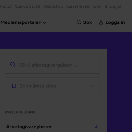
vtal 27
Standardavtal
Webbshop
Kurser & seminarier
In English
Medlemsportalen
Sök
Logga in
oppa till artikeln
Bokmärkta sidor
MATERIALBANK
Arbetsgivarnyheter