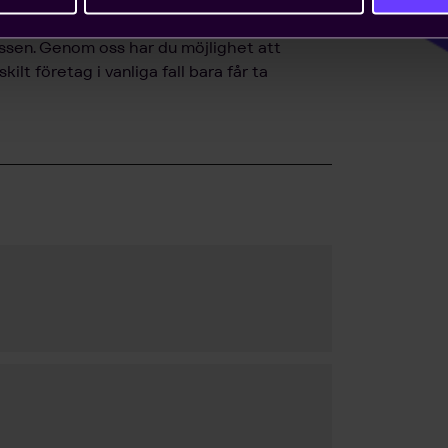
nionsarbete i Sverige och EU för att ta
essen. Genom oss har du möjlighet att
lt företag i vanliga fall bara får ta