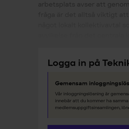
arbetsplats avser att genomf
fråga är det alltså viktigt a
något lokalt kollektivavtal s
avvikelse från det centrala k
Logga in på Tekni
Gemensam inloggningslös
Vår inloggningslösning är gemens
innebär att du kommer ha samma k
medlemsuppgiftsinsamlingen, lönes