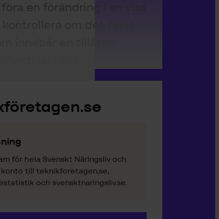
öra en förändring i en viss
tt kontrollera om det finns
om innebär en tillåten
ollektivavtalet.
kföretagen.se
ning
am för hela Svenskt Näringsliv och
onto till teknikforetagen.se,
tatistik och svensktnaringsliv.se.