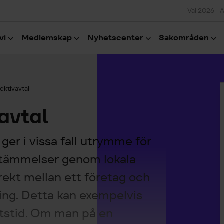
Val 2026
A
vi
Medlemskap
Nyhetscenter
Sakområden
H
lektivavtal
avtal
ger i vissa fall utrymme för
estämmelser genom lokala
irekt mellan ett företag och
ning. Detta kan exempelvis
betstid. Om man på en