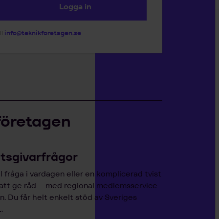
Logga in
ll
info@teknikforetagen.se
företagen
etsgivarfrågor
 fråga i vardagen eller en komplicerad tvist
 att ge råd – med regional medlemsservice
. Du får helt enkelt stöd av Sveriges
.