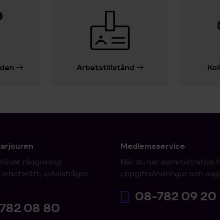
iden
Arbetstillstånd
Kol
varjouren
Medlemsservice
höver rådgivning
När du har administrativa 
arbetsrätt, avtalsfrågor
uppgiftsändringar och avgi
.
08-782 09 20
782 08 80