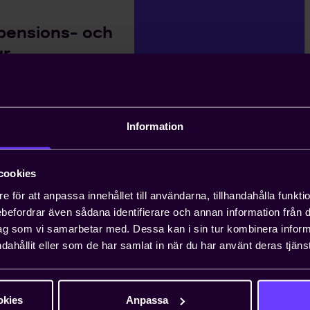
pensions- och
ar
görande för att locka och behålla
lade lösningar är heltäckande och
Information
andläggning av
cookies
e för att anpassa innehållet till användarna, tillhandahålla funkt
äxande problem för entreprenörer, och att
rebefordrar även sådana identifierare och annan information från di
n ta upp till ett år. Teknikföretagen kan
ag som vi samarbetar med. Dessa kan i sin tur kombinera info
gar.
dahållit eller som de har samlat in när du har använt deras tjänst
 viktiga näringspolitiska
okies
Anpassa