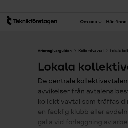
Hoppa till huvudinnehåll
Om oss
Här finns 
Arbetsgivarguiden
Kollektivavtal
Lokala kol
Lokala kollektiv
De centrala kollektivavtalen 
avvikelser från avtalens b
kollektivavtal som träffas d
en facklig klubb eller avdel
gälla vid förläggning av ar