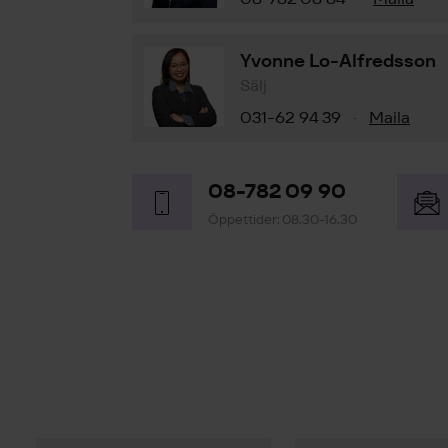
Yvonne Lo-Alfredsson
Sälj
031-62 94 39
Maila
·
08-782 09 90
Öppettider: 08.30-16.30