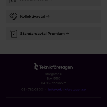
Kollektivavtal
Standardavtal Premium
Storgatan 5
Box 5510
114 85 Stockholm
08 - 782 08 00
•
info@teknikforetagen.se