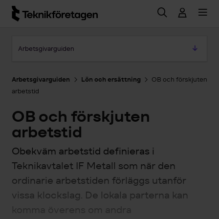
Hoppa till huvudinnehåll
Hoppa till artikeln
Arbetsgivarguiden
Arbetsgivarguiden
Lön och ersättning
OB och förskjuten
arbetstid
OB och förskjuten
arbetstid
Obekväm arbetstid definieras i
Teknikavtalet IF Metall som när den
ordinarie arbetstiden förläggs utanför
vissa klockslag. De lokala parterna kan
komma överens om andra