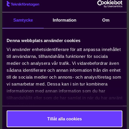
Kompetensförsörjning är ett växande
problem för entreprenörer, och att
anställa icke-EU-medborgare kan ta upp
Samtycke
Information
Om
till ett år. Teknikföretagen kan ordna
arbetstillstånd på tio dagar.
Denna webbplats använder cookies
Hjälp med att driva viktiga
Vi använder enhetsidentifierare för att anpassa innehållet
näringspolitiska frågor
till användarna, tillhandahålla funktioner för sociala
medier och analysera vår trafik. Vi vidarebefordrar även
Vi bedriver påverkans- och
sådana identifierare och annan information från din enhet
opinionsarbete i Sverige och EU för att
till de sociala medier och annons- och analysföretag som
ta tillvara våra medlemmars intressen.
vi samarbetar med. Dessa kan i sin tur kombinera
Genom oss har du möjlighet att påverka
informationen med annan information som du har
beslut som du som enskilt företag i
tillhandahållit eller som de har samlat in när du har använt
vanliga fall bara får ta konsekvenserna av.
deras tjänster.
Tillåt alla cookies
Kontakta oss