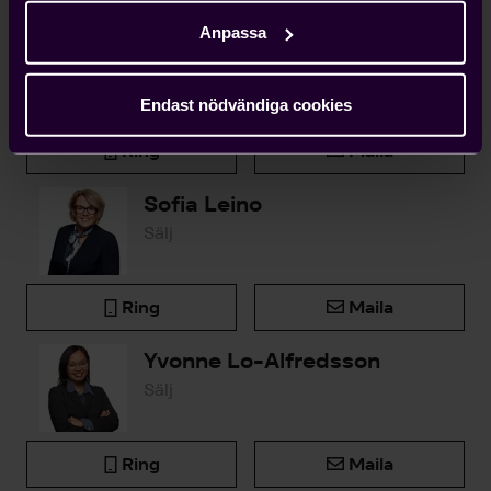
Anpassa
Björn Widlert
Chef Medlemsenheten
Endast nödvändiga cookies
Ring
Maila
Sofia Leino
Sälj
Ring
Maila
Yvonne Lo-Alfredsson
Sälj
Ring
Maila