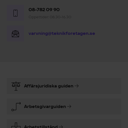
08-782 09 90
Öppettider: 08.30-16.30
varvning@teknikforetagen.se
Affärsjuridiska guiden
Arbetsgivarguiden
Arbetstillstånd