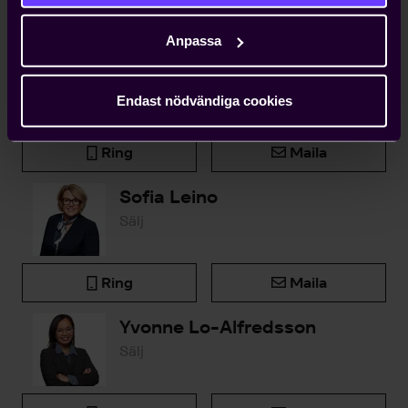
Kontakta oss
Anpassa
Björn Widlert
Chef Medlemsenheten
Endast nödvändiga cookies
Ring
Maila
Sofia Leino
Sälj
Ring
Maila
Yvonne Lo-Alfredsson
Sälj