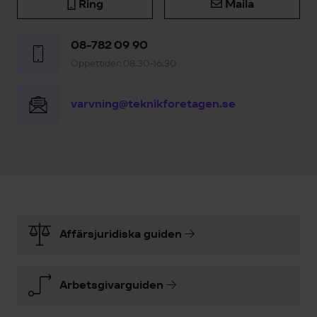
Ring
Maila
08-782 09 90
Öppettider: 08.30-16.30
varvning@teknikforetagen.se
Affärsjuridiska guiden
Arbetsgivarguiden