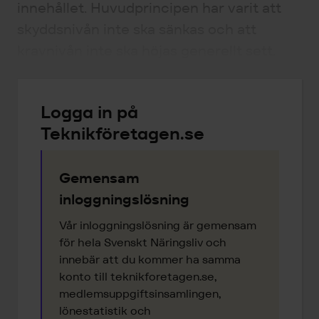
innehållet. Huvudprincipen har varit att
skyddsnivån inte ska sänkas och att
kravnivån inte ska höjas generellt sett.
Logga in på
Teknikföretagen.se
Gemensam
inloggningslösning
Vår inloggningslösning är gemensam
för hela Svenskt Näringsliv och
innebär att du kommer ha samma
konto till teknikforetagen.se,
medlemsuppgiftsinsamlingen,
lönestatistik och