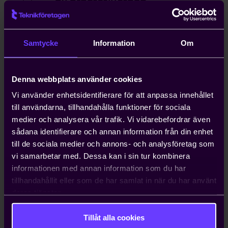
av arbetstillstånd
Kompetensförsörjning är ett växande
problem för entreprenörer, och att
anställa icke-EU-medborgare kan ta upp
Samtycke
Information
Om
till ett år. Teknikföretagen kan ordna
arbetstillstånd på tio dagar.
Denna webbplats använder cookies
Vi använder enhetsidentifierare för att anpassa innehållet
Hjälp med att driva viktiga
till användarna, tillhandahålla funktioner för sociala
näringspolitiska frågor
medier och analysera vår trafik. Vi vidarebefordrar även
Vi bedriver påverkans- och
sådana identifierare och annan information från din enhet
opinionsarbete i Sverige och EU för att
till de sociala medier och annons- och analysföretag som
ta tillvara våra medlemmars intressen.
vi samarbetar med. Dessa kan i sin tur kombinera
Genom oss har du möjlighet att påverka
informationen med annan information som du har
beslut som du som enskilt företag i
tillhandahållit eller som de har samlat in när du har använt
vanliga fall bara får ta konsekvenserna av.
deras tjänster.
Tillåt alla cookies