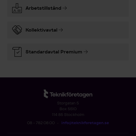
Arbetstillstånd
Kollektivavtal
Standardavtal Premium
Storgatan 5
Box 5510
114 85 Stockholm
08 - 782 08 00
•
info@teknikforetagen.se