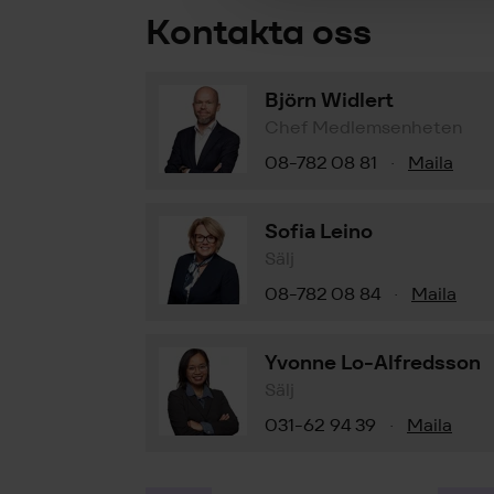
Kontakta oss
Björn Widlert
Chef Medlemsenheten
08-782 08 81
Maila
·
Sofia Leino
Sälj
08-782 08 84
Maila
·
Yvonne Lo-Alfredsson
Sälj
031-62 94 39
Maila
·