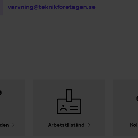
varvning@teknikforetagen.se
iden
Arbetstillstånd
Kol