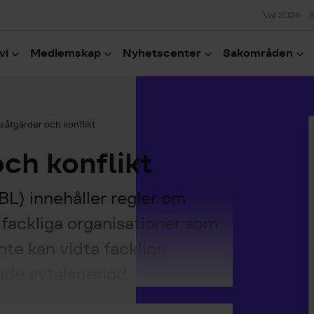
Val 2026
A
vi
Medlemskap
Nyhetscenter
Sakområden
H
dsåtgärder och konflikt
och konflikt
) innehåller regler om
t fackliga organisationer som
nte kan vidta fackliga
de avtalsperiod.