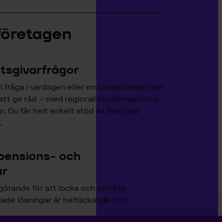
företagen
etsgivarfrågor
 fråga i vardagen eller en komplicerad tvist
 att ge råd – med regional medlemsservice
. Du får helt enkelt stöd av Sveriges
.
pensions- och
ar
görande för att locka och behålla
lade lösningar är heltäckande och