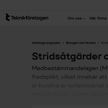
Hoppa till huvudinnehåll
Om oss
Här finns 
Arbetsgivarguiden
Bolaget och facket
Stri
Stridsåtgärder 
Medbestämmandelagen (MBL
fredsplikt, vilket innebär at
är bundna av kollektivavtal i
stridsåtgärder under pågåen