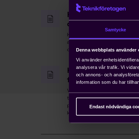
Hjälp med snabb h
arbetstillstånd
Samtycke
Kompetensförsörjning är ett v
anställa icke-EU-medborgare ka
ordna arbetstillstånd på tio da
Denna webbplats använder 
Vi använder enhetsidentifierar
analysera vår trafik. Vi vida
Hjälp med att driva
och annons- och analysföret
frågor
information som du har tillhan
Vi bedriver påverkans- och opi
tillvara våra medlemmars intr
påverka beslut som du som enski
Endast nödvändiga co
konsekvenserna av.