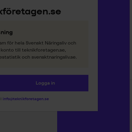
kföretagen.se
ning
am för hela Svenskt Näringsliv och
onto till teknikforetagen.se,
tatistik och svensktnaringsliv.se.
Logga in
ll
info@teknikforetagen.se