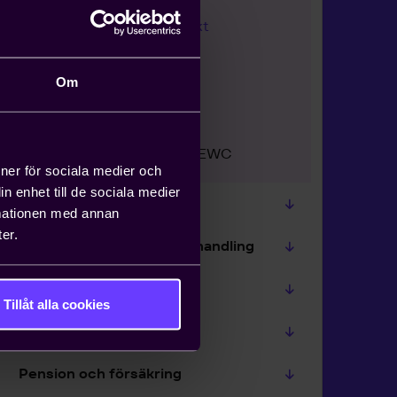
Stridsåtgärder och konflikt
Styrelserepresentation
Om
Politisk verksamhet på
arbetsplatsen
Europeiska företagsråd / EWC
ioner för sociala medier och
n enhet till de sociala medier
Data, integritet och GDPR
rmationen med annan
er.
Diskriminering och likabehandling
Extern arbetskraft
Tillåt alla cookies
Uthyrningslagen
Pension och försäkring