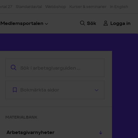
vtal 27
Standardavtal
Webbshop
Kurser & seminarier
In English
Medlemsportalen
Sök
Logga in
oppa till artikeln
Bokmärkta sidor
MATERIALBANK
Arbetsgivarnyheter