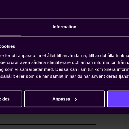
andläggning av
Information
äxande problem för entreprenörer, och att
n ta upp till ett år. Teknikföretagen kan
gar.
cookies
e för att anpassa innehållet till användarna, tillhandahålla funkt
rebefordrar även sådana identifierare och annan information från di
 viktiga näringspolitiska
ag som vi samarbetar med. Dessa kan i sin tur kombinera info
dahållit eller som de har samlat in när du har använt deras tjänst
nionsarbete i Sverige och EU för att ta
essen. Genom oss har du möjlighet att
lt företag i vanliga fall bara får ta
okies
Anpassa