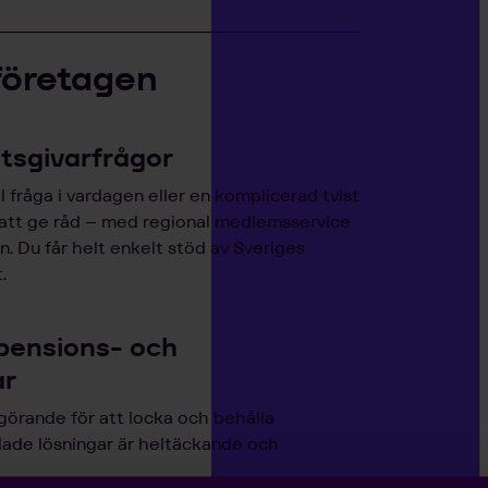
företagen
etsgivarfrågor
 fråga i vardagen eller en komplicerad tvist
 att ge råd – med regional medlemsservice
. Du får helt enkelt stöd av Sveriges
.
pensions- och
ar
görande för att locka och behålla
lade lösningar är heltäckande och