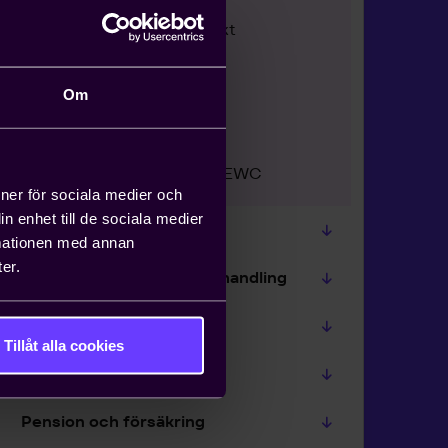
Stridsåtgärder och konflikt
Styrelserepresentation
Om
Politisk verksamhet på
arbetsplatsen
Europeiska företagsråd / EWC
ioner för sociala medier och
n enhet till de sociala medier
Data, integritet och GDPR
rmationen med annan
er.
Diskriminering och likabehandling
Extern arbetskraft
Tillåt alla cookies
Uthyrningslagen
Pension och försäkring