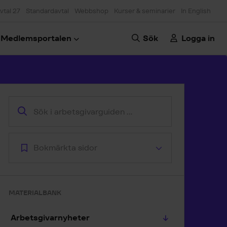
vtal 27
Standardavtal
Webbshop
Kurser & seminarier
In English
Medlemsportalen
Sök
Logga in
oppa till artikeln
Bokmärkta sidor
MATERIALBANK
Arbetsgivarnyheter