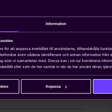
andläggning av
Information
äxande problem för entreprenörer, och att
n ta upp till ett år. Teknikföretagen kan
gar.
cookies
e för att anpassa innehållet till användarna, tillhandahålla funkt
rebefordrar även sådana identifierare och annan information från di
 viktiga näringspolitiska
ag som vi samarbetar med. Dessa kan i sin tur kombinera info
dahållit eller som de har samlat in när du har använt deras tjänst
nionsarbete i Sverige och EU för att ta
essen. Genom oss har du möjlighet att
lt företag i vanliga fall bara får ta
okies
Anpassa