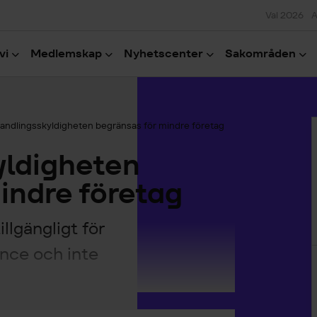
Val 2026
A
vi
Medlemskap
Nyhetscenter
Sakområden
H
andlingsskyldigheten begränsas för mindre företag
yldigheten
indre företag
illgängligt för
nce och inte