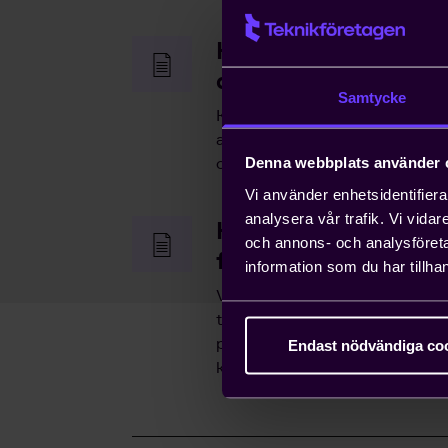
Hjälp med snabb h
arbetstillstånd
Samtycke
Kompetensförsörjning är ett v
anställa icke-EU-medborgare ka
ordna arbetstillstånd på tio da
Denna webbplats använder 
Vi använder enhetsidentifierar
analysera vår trafik. Vi vida
Hjälp med att driva
och annons- och analysföret
frågor
information som du har tillhan
Vi bedriver påverkans- och opi
tillvara våra medlemmars intr
påverka beslut som du som enski
Endast nödvändiga co
konsekvenserna av.