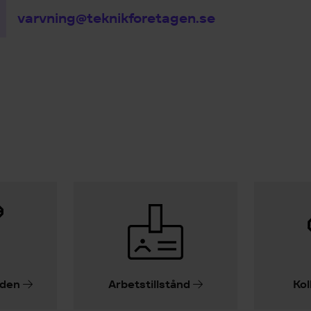
varvning@teknikforetagen.se
iden
Arbetstillstånd
Kol