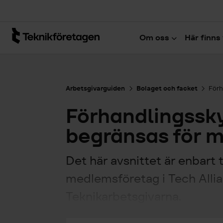
Hoppa till huvudinnehåll
Om oss
Här finns 
Arbetsgivarguiden
Bolaget och facket
Förh
Förhandlingssk
begränsas för m
Det här avsnittet är enbart t
medlemsföretag i Tech Allia
Teknikarbetsgivarna.