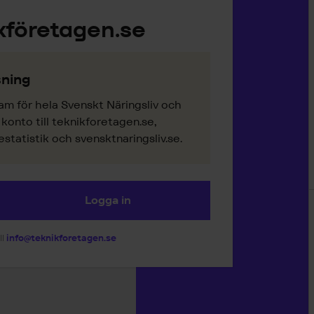
kföretagen.se
ning
am för hela Svenskt Näringsliv och
onto till teknikforetagen.se,
tatistik och svensktnaringsliv.se.
Logga in
ll
info@teknikforetagen.se