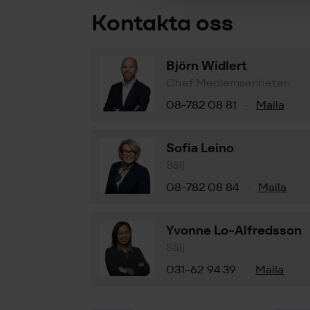
Kontakta oss
Björn Widlert
Chef Medlemsenheten
08-782 08 81
Maila
·
Sofia Leino
Sälj
08-782 08 84
Maila
·
Yvonne Lo-Alfredsson
Sälj
031-62 94 39
Maila
·