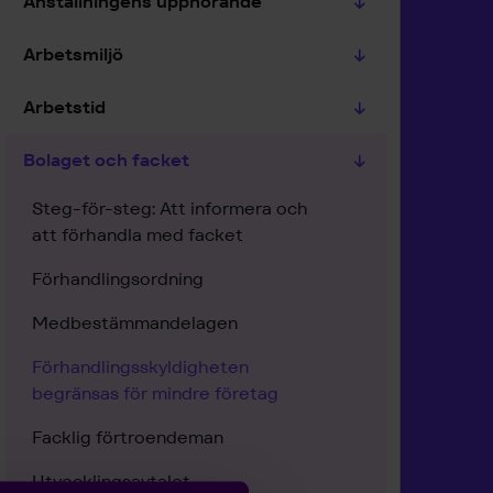
Anställningens upphörande
Arbetsmiljö
Arbetstid
Bolaget och facket
Steg-för-steg: Att informera och
att förhandla med facket
Förhandlingsordning
Medbestämmandelagen
Förhandlingsskyldigheten
begränsas för mindre företag
Facklig förtroendeman
Utvecklingsavtalet