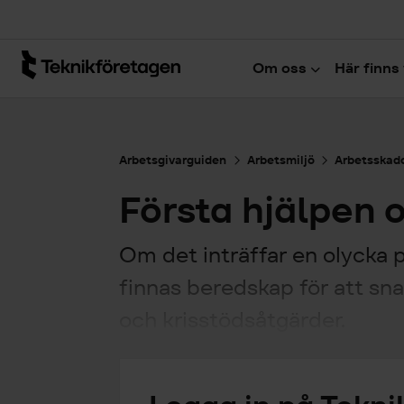
Hoppa till huvudinnehåll
Om oss
Här finns 
Arbetsgivarguiden
Arbetsmiljö
Arbetsskado
Första hjälpen 
Om det inträffar en olycka 
finnas beredskap för att sna
och krisstödsåtgärder.