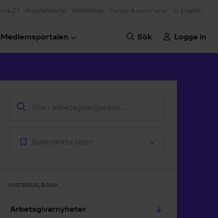
vtal 27
Standardavtal
Webbshop
Kurser & seminarier
In English
Medlemsportalen
Sök
Logga in
oppa till artikeln
Bokmärkta sidor
MATERIALBANK
Arbetsgivarnyheter