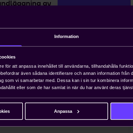
andläggning av
äxande problem för entreprenörer, och att
n ta upp till ett år. Teknikföretagen kan
gar.
Information
 viktiga näringspolitiska
cookies
e för att anpassa innehållet till användarna, tillhandahålla funkt
rebefordrar även sådana identifierare och annan information från di
nionsarbete i Sverige och EU för att ta
ag som vi samarbetar med. Dessa kan i sin tur kombinera info
essen. Genom oss har du möjlighet att
dahållit eller som de har samlat in när du har använt deras tjänst
lt företag i vanliga fall bara får ta
okies
Anpassa