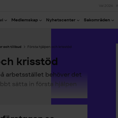
Val 2026
A
vi
Medlemskap
Nyhetscenter
Sakområden
H
r och tillbud
Första hjälpen och krisstöd
och krisstöd
på arbetsstället behöver det
bbt sätta in första hjälpen