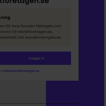
kföretagen.se
ning
am för hela Svenskt Näringsliv och
onto till teknikforetagen.se,
tatistik och svensktnaringsliv.se.
Logga in
ll
info@teknikforetagen.se