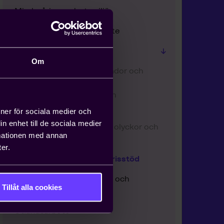
Minderårigas arbetsmiljö
Hemarbete / Distansarbete
Arbetsskador och tillbud
Om
Anmälan av arbetsskador och
allvarliga tillbud till
Arbetsmiljöverket och
Försäkringskassan
ioner för sociala medier och
n enhet till de sociala medier
Utreda arbetsskador, olyckor och
rmationen med annan
tillbud
er.
Första hjälpen och krisstöd
Samverkan, skyddsombud och
Tillåt alla cookies
skyddskommitté
Utlandsarbete