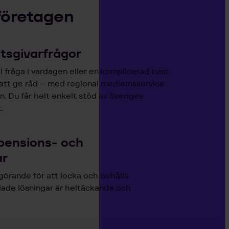
företagen
etsgivarfrågor
 fråga i vardagen eller en komplicerad tvist
 att ge råd – med regional medlemsservice
. Du får helt enkelt stöd av Sveriges
.
pensions- och
ar
görande för att locka och behålla
lade lösningar är heltäckande och