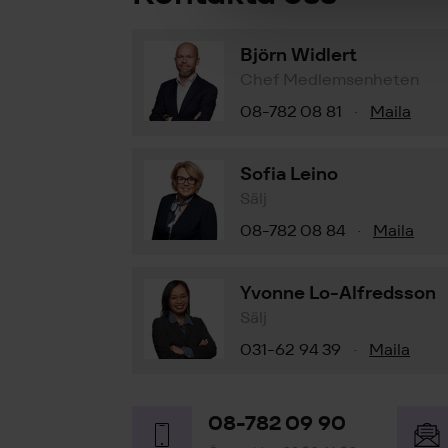
Björn Widlert
Chef Medlemsenheten
08-782 08 81
Maila
·
Sofia Leino
Sälj
08-782 08 84
Maila
·
Yvonne Lo-Alfredsson
Sälj
031-62 94 39
Maila
·
08-782 09 90