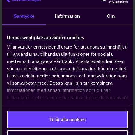
anställa icke-EU-medborgare kan ta upp
till ett år. Teknikföretagen kan ordna
Samtycke
Information
Om
arbetstillstånd på tio dagar.
Denna webbplats använder cookies
Hjälp med att driva viktiga
näringspolitiska frågor
Vi använder enhetsidentifierare för att anpassa innehållet
till användarna, tillhandahålla funktioner för sociala
Vi bedriver påverkans- och
medier och analysera vår trafik. Vi vidarebefordrar även
opinionsarbete i Sverige och EU för att
sådana identifierare och annan information från din enhet
ta tillvara våra medlemmars intressen.
till de sociala medier och annons- och analysföretag som
Genom oss har du möjlighet att påverka
vi samarbetar med. Dessa kan i sin tur kombinera
beslut som du som enskilt företag i
informationen med annan information som du har
vanliga fall bara får ta konsekvenserna av.
tillhandahållit eller som de har samlat in när du har använt
deras tjänster.
Tillåt alla cookies
Kontakta oss