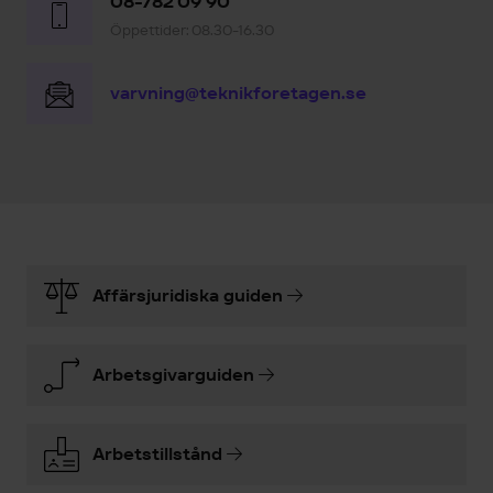
08-782 09 90
Öppettider: 08.30-16.30
varvning@teknikforetagen.se
Affärsjuridiska guiden
Arbetsgivarguiden
Arbetstillstånd