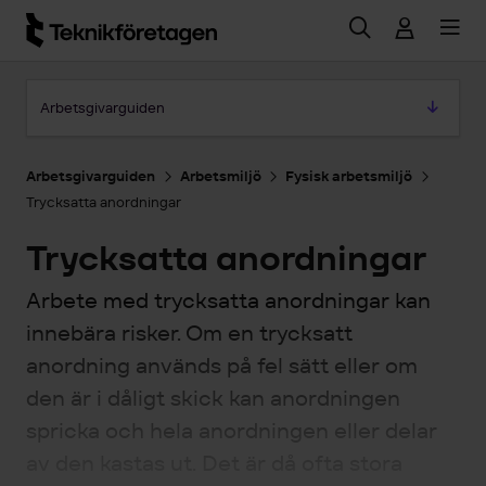
Hoppa till huvudinnehåll
Hoppa till artikeln
Arbetsgivarguiden
Arbetsgivarguiden
Arbetsmiljö
Fysisk arbetsmiljö
Trycksatta anordningar
Trycksatta anordningar
Arbete med trycksatta anordningar kan
innebära risker. Om en trycksatt
anordning används på fel sätt eller om
den är i dåligt skick kan anordningen
spricka och hela anordningen eller delar
av den kastas ut. Det är då ofta stora