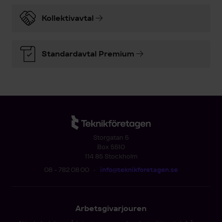
Kollektivavtal
Standardavtal Premium
Storgatan 5
Box 5510
114 85 Stockholm
08 - 782 08 00
•
info@teknikforetagen.se
Arbetsgivarjouren