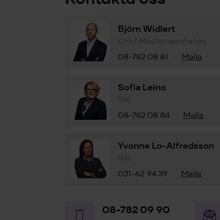
Björn Widlert
Chef Medlemsenheten
08-782 08 81
Maila
·
Sofia Leino
Sälj
08-782 08 84
Maila
·
Yvonne Lo-Alfredsson
Sälj
031-62 94 39
Maila
·
08-782 09 90