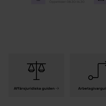
Öppettider: 08.30-16.30
Affärsjuridiska guiden
Arbetsgivargu