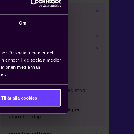
Ledighet
Semester
Om
Föräldraledighet
Studieledighet
ioner för sociala medier och
Ledighet för fackliga
n enhet till de sociala medier
förtroendemän
rmationen med annan
er.
Permission
Övriga tjänstledigheter med stöd i
lag
Tillåt alla cookies
Överenskommen tjänstledighet
utan stöd i lag
Lön och ersättning