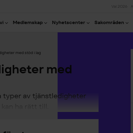
Val 2026
A
vi
Medlemskap
Nyhetscenter
Sakområden
H
digheter med stöd i lag
digheter med
 typer av tjänstledigheter
an ha rätt till.