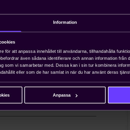
andläggning av
Information
äxande problem för entreprenörer, och att
n ta upp till ett år. Teknikföretagen kan
gar.
cookies
e för att anpassa innehållet till användarna, tillhandahålla funkt
 viktiga näringspolitiska
rebefordrar även sådana identifierare och annan information från di
ag som vi samarbetar med. Dessa kan i sin tur kombinera info
dahållit eller som de har samlat in när du har använt deras tjänst
nionsarbete i Sverige och EU för att ta
essen. Genom oss har du möjlighet att
lt företag i vanliga fall bara får ta
okies
Anpassa