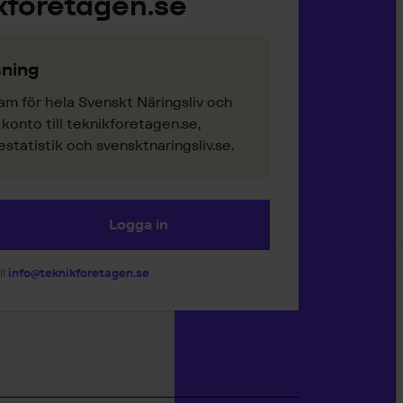
kföretagen.se
ning
am för hela Svenskt Näringsliv och
onto till teknikforetagen.se,
tatistik och svensktnaringsliv.se.
Logga in
ll
info@teknikforetagen.se