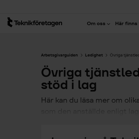
Hoppa till huvudinnehåll
Om oss
Här finns 
Arbetsgivarguiden
Ledighet
Övriga tjänstle
Övriga tjänstle
stöd i lag
Här kan du läsa mer om olika
som den anställde enligt lag k