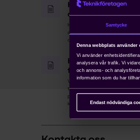
Hjälp med snabb h
arbetstillstånd
Kompetensförsörjning är ett v
Samtycke
anställa icke-EU-medborgare ka
ordna arbetstillstånd på tio da
Denna webbplats använder 
Vi använder enhetsidentifierar
Hjälp med att driva
analysera vår trafik. Vi vida
frågor
och annons- och analysföret
information som du har tillhan
Vi bedriver påverkans- och opi
tillvara våra medlemmars intr
påverka beslut som du som enski
Endast nödvändiga co
konsekvenserna av.
Kontakta oss