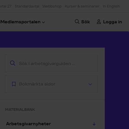
vtal 27
Standardavtal
Webbshop
Kurser & seminarier
In English
Medlemsportalen
Sök
Logga in
oppa till artikeln
Bokmärkta sidor
MATERIALBANK
Arbetsgivarnyheter