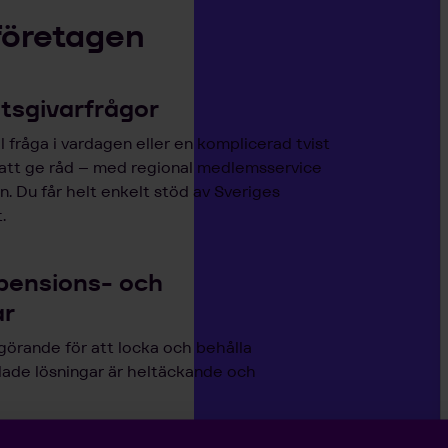
företagen
etsgivarfrågor
 fråga i vardagen eller en komplicerad tvist
 att ge råd – med regional medlemsservice
. Du får helt enkelt stöd av Sveriges
.
pensions- och
ar
görande för att locka och behålla
lade lösningar är heltäckande och