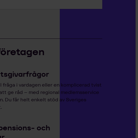
företagen
etsgivarfrågor
 fråga i vardagen eller en komplicerad tvist
 att ge råd – med regional medlemsservice
. Du får helt enkelt stöd av Sveriges
.
pensions- och
ar