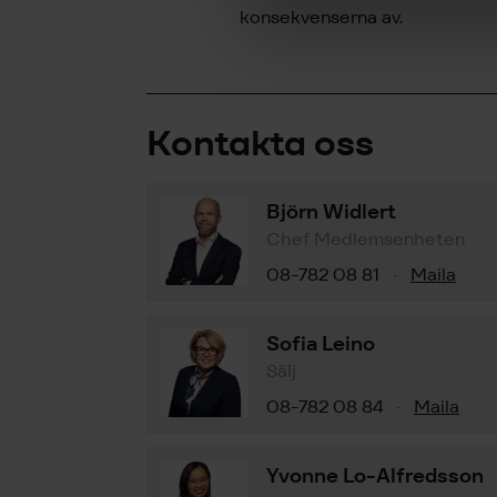
konsekvenserna av.
Kontakta oss
Björn Widlert
Chef Medlemsenheten
08-782 08 81
Maila
·
Sofia Leino
Sälj
08-782 08 84
Maila
·
Yvonne Lo-Alfredsson