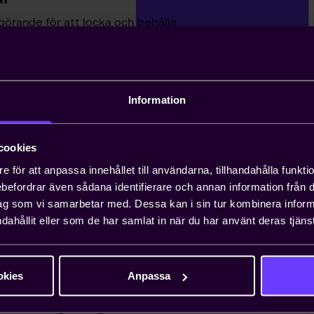
görande för att locka och behålla
lade lösningar är heltäckande och
andläggning av
Information
äxande problem för entreprenörer, och att
cookies
n ta upp till ett år. Teknikföretagen kan
e för att anpassa innehållet till användarna, tillhandahålla funkt
gar.
rebefordrar även sådana identifierare och annan information från di
ag som vi samarbetar med. Dessa kan i sin tur kombinera info
dahållit eller som de har samlat in när du har använt deras tjänst
 viktiga näringspolitiska
nionsarbete i Sverige och EU för att ta
okies
Anpassa
essen. Genom oss har du möjlighet att
lt företag i vanliga fall bara får ta