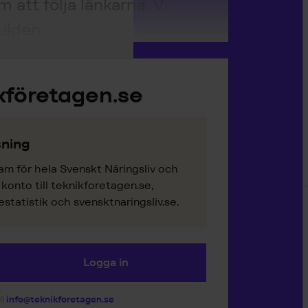
 att följa länkarna. Vi
uiden.
kföretagen.se
ning
am för hela Svenskt Näringsliv och
onto till teknikforetagen.se,
tatistik och svensktnaringsliv.se.
Logga in
ll
info@teknikforetagen.se