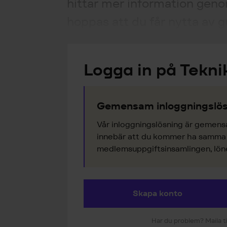
hittar mer information genom
hoppas att du får nytta av g
Logga in på Tekni
Gemensam inloggningslös
Vår inloggningslösning är gemens
innebär att du kommer ha samma k
medlemsuppgiftsinsamlingen, lönes
Skapa konto
Har du problem? Maila ti