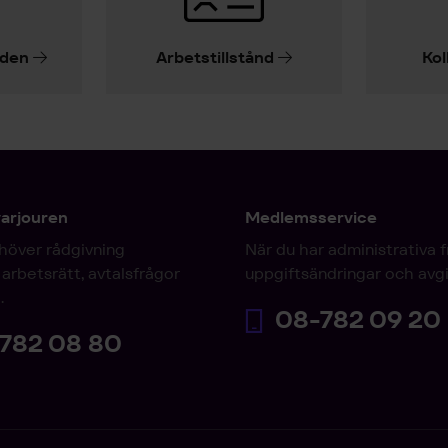
iden
Arbetstillstånd
Kol
varjouren
Medlemsservice
höver rådgivning
När du har administrativa 
arbetsrätt, avtalsfrågor
uppgiftsändringar och avgi
.
08-782 09 20
782 08 80