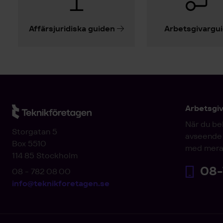
Affärsjuridiska guiden
Arbetsgivargu
Arbetsgi
När du be
Storgatan 5
avseende 
Box 5510
med mera
114 85 Stockholm
08-
08 - 782 08 00
info@teknikforetagen.se