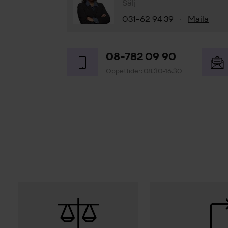
Sälj
031-62 94 39
Maila
·
08-782 09 90
Öppettider: 08.30-16.30