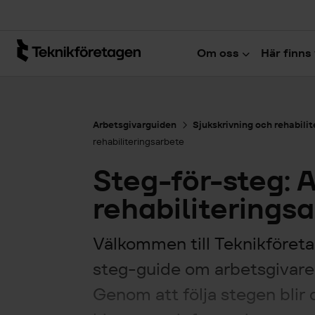
Hoppa till huvudinnehåll
Om oss
Här finns 
Arbetsgivarguiden
Sjukskrivning och rehabili
rehabiliteringsarbete
Steg-för-steg: 
rehabiliterings
Välkommen till Teknikföreta
steg-guide om arbetsgivaren
Genom att följa stegen blir d