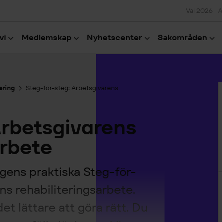
Val 2026
A
vi
Medlemskap
Nyhetscenter
Sakområden
H
tering
Steg-för-steg: Arbetsgivarens
Arbetsgivarens
arbete
gens praktiska Steg-för-
s rehabiliteringsarbete.
et lättare att göra rätt. Du