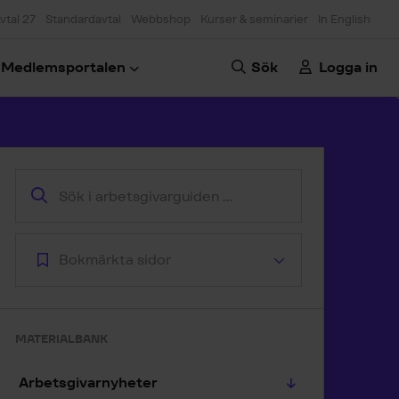
vtal 27
Standardavtal
Webbshop
Kurser & seminarier
In English
Medlemsportalen
Sök
Logga in
oppa till artikeln
Bokmärkta sidor
MATERIALBANK
Arbetsgivarnyheter