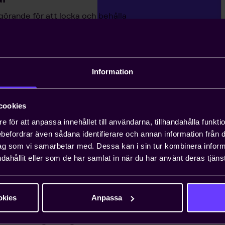
görande för att locka och behålla
lade lösningar är heltäckande och
andläggning av
Information
äxande problem för entreprenörer, och att
cookies
n ta upp till ett år. Teknikföretagen kan
e för att anpassa innehållet till användarna, tillhandahålla funkt
gar.
rebefordrar även sådana identifierare och annan information från di
ag som vi samarbetar med. Dessa kan i sin tur kombinera info
dahållit eller som de har samlat in när du har använt deras tjänst
 viktiga näringspolitiska
nionsarbete i Sverige och EU för att ta
okies
Anpassa
essen. Genom oss har du möjlighet att
lt företag i vanliga fall bara får ta