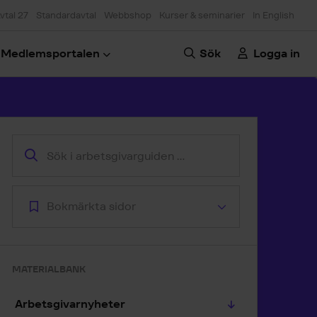
vtal 27
Standardavtal
Webbshop
Kurser & seminarier
In English
Medlemsportalen
Sök
Logga in
oppa till artikeln
Bokmärkta sidor
MATERIALBANK
Arbetsgivarnyheter