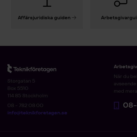
Affärsjuridiska guiden
Arbetsgivargu
Arbetsgi
När du be
Storgatan 5
avseende 
Box 5510
med mera
114 85 Stockholm
08-
08 - 782 08 00
info@teknikforetagen.se