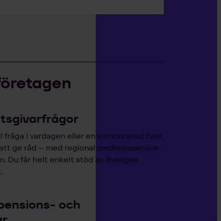
företagen
etsgivarfrågor
 fråga i vardagen eller en komplicerad tvist
 att ge råd – med regional medlemsservice
. Du får helt enkelt stöd av Sveriges
.
pensions- och
ar