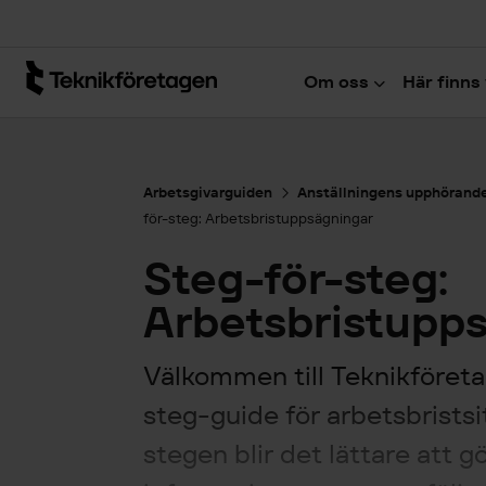
Hoppa till huvudinnehåll
Om oss
Här finns 
Arbetsgivarguiden
Anställningens upphörand
för-steg: Arbetsbristuppsägningar
Steg-för-steg:
Arbetsbristupp
Välkommen till Teknikföreta
steg-guide för arbetsbristsi
stegen blir det lättare att g