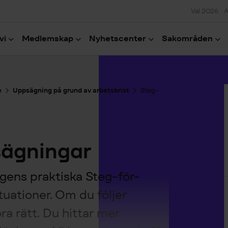
Val 2026
A
vi
Medlemskap
Nyhetscenter
Sakområden
H
e
Uppsägning på grund av arbetsbrist
Steg-
sägningar
gens praktiska Steg-för-
tuationer. Om du följer
öra rätt. Du hittar mer