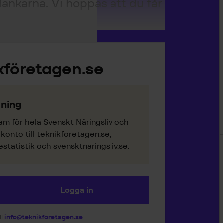
länkarna. Vi hoppas att du får
kföretagen.se
ning
am för hela Svenskt Näringsliv och
onto till teknikforetagen.se,
tatistik och svensktnaringsliv.se.
Logga in
ll
info@teknikforetagen.se