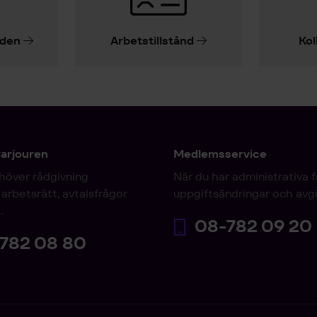
iden
Arbetstillstånd
Kol
varjouren
Medlemsservice
höver rådgivning
När du har administrativa 
arbetsrätt, avtalsfrågor
uppgiftsändringar och avgi
.
08-782 09 20
782 08 80