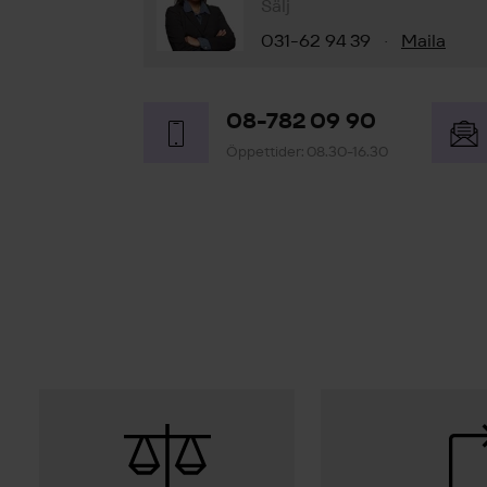
Sälj
031-62 94 39
Maila
·
08-782 09 90
Öppettider: 08.30-16.30