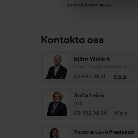
konsekvenserna av.
Kontakta oss
Björn Widlert
Chef Medlemsenheten
08-782 08 81
Maila
·
Sofia Leino
Sälj
08-782 08 84
Maila
·
Yvonne Lo-Alfredsson