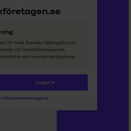
kföretagen.se
ning
am för hela Svenskt Näringsliv och
onto till teknikforetagen.se,
tatistik och svensktnaringsliv.se.
Logga in
ll
info@teknikforetagen.se