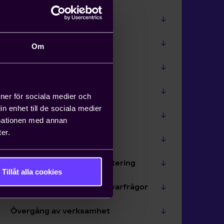
Extern arbetskraft
Uthyrningslagen
Om
Pension och försäkring
Korttidsarbete
ioner för sociala medier och
n enhet till de sociala medier
Ledighet
rmationen med annan
er.
Lön och ersättning
Sjukskrivning och rehabilitering
Tillåt alla cookies
Totalförsvar och arbetsgivarfrågor
Övergång av verksamhet