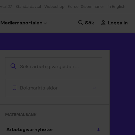
vtal 27
Standardavtal
Webbshop
Kurser & seminarier
In English
Medlemsportalen
Sök
Logga in
oppa till artikeln
Bokmärkta sidor
MATERIALBANK
Arbetsgivarnyheter