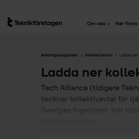
Hoppa till huvudinnehåll
Om oss
Här finns 
Arbetsgivarguiden
Kollektivavtal
Ladda ner
Ladda ner kolle
Tech Alliance (tidigare Tekn
tecknar kollektivavtal för 
Sveriges Ingenjörer. Här list
kollektivavtalen.