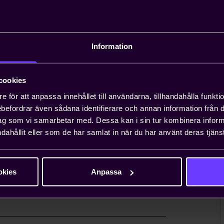
andläggning av
Information
äxande problem för entreprenörer, och att
n ta upp till ett år. Teknikföretagen kan
gar.
cookies
e för att anpassa innehållet till användarna, tillhandahålla funkt
rebefordrar även sådana identifierare och annan information från di
 viktiga näringspolitiska
ag som vi samarbetar med. Dessa kan i sin tur kombinera info
dahållit eller som de har samlat in när du har använt deras tjänst
nionsarbete i Sverige och EU för att ta
essen. Genom oss har du möjlighet att
lt företag i vanliga fall bara får ta
okies
Anpassa