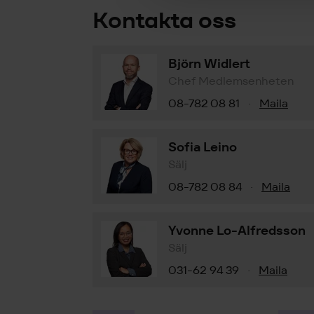
Kontakta oss
Björn Widlert
Chef Medlemsenheten
08-782 08 81
Maila
·
Sofia Leino
Sälj
08-782 08 84
Maila
·
Yvonne Lo-Alfredsson
Sälj
031-62 94 39
Maila
·