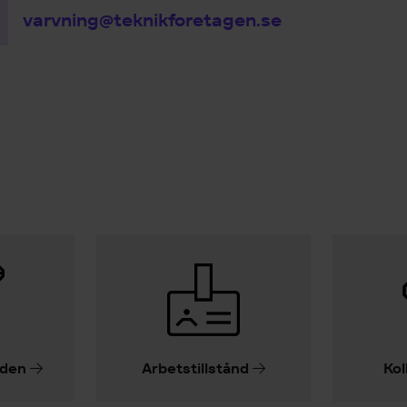
varvning@teknikforetagen.se
iden
Arbetstillstånd
Kol