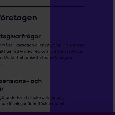
företagen
etsgivarfrågor
 fråga i vardagen eller en komplicerad tvist
 att ge råd – med regional medlemsservice
. Du får helt enkelt stöd av Sveriges
.
pensions- och
ar
görande för att locka och behålla
lade lösningar är heltäckande och