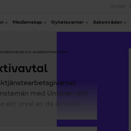
Val 2026
A
vi
Medlemskap
Nyhetscenter
Sakområden
H
 kollektivavtal och avtalskommentarer
ktivavtal
iktjänstearbetsgivarna)
tjänstemän med Unionen och
as ett urval av de aktuella