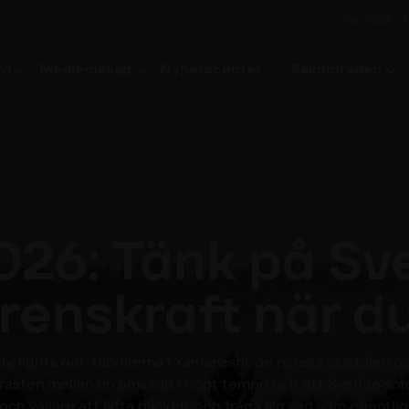
Val 2026
A
vi
Medlemskap
Nyhetscenter
Sakområden
026: Tänk på Sv
renskraft när du
iv, lights out-fabrikerna i Yamanashi, de norska sjuktalen o
sten mellan en omvärld i högt tempo och ett Sverige som st
 och väljare att lyfta blicken, och fråga sig vad som egentlig