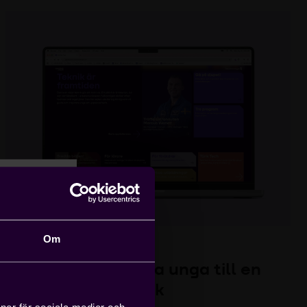
Om
UPPTÄCK TECH
Guida och inspirera unga till en
och
framtid inom teknik
ioner för sociala medier och