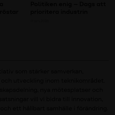
ka
Politiken enig – Dags att
 röstar
prioritera industrin
17 juni 2026
itiativ som stärker samverkan,
 och utveckling inom teknikområdet.
kapsdelning, nya mötesplatser och
atsningar vill vi bidra till innovation,
ch ett hållbart samhälle i förändring.