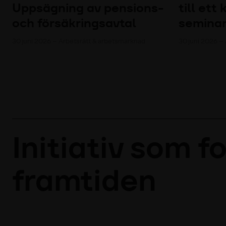
Uppsägning av pensions-
till ett
och försäkringsavtal
semina
30 juni 2026 – Arbetsrätt & arbetsmarknad
30 juni 2026 –
Initiativ som f
framtiden