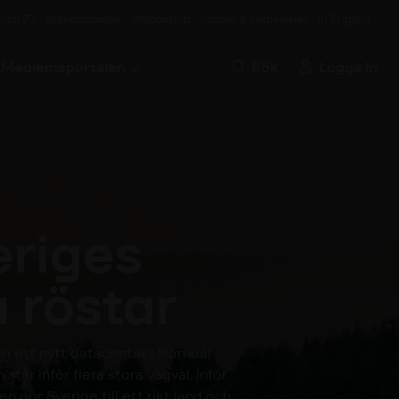
vtal 27
Standardavtal
Webbshop
Kurser & seminarier
In English
Medlemsportalen
Sök
Logga in
eriges
 röstar
ch ett nytt datacenter i Horndal
år inför flera stora vägval. Inför
en gör Sverige till ett rikt land och