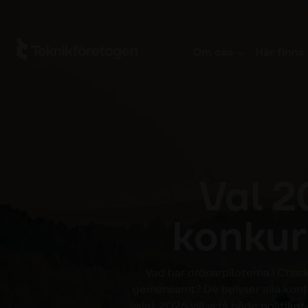
Hoppa till huvudinnehåll
Om oss
Här finns 
Val 2
konkur
Vad har drönarpiloterna i Chark
gemensamt? De belyser alla kontra
valet 2026 vill vi få både politiker