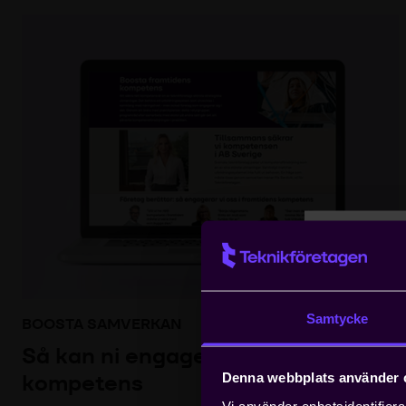
Logg
Samtycke
BOOSTA SAMVERKAN
Geme
Så kan ni engagera er i framtidens
Vår i
kompetens
Denna webbplats använder 
inneb
Vi använder enhetsidentifierar