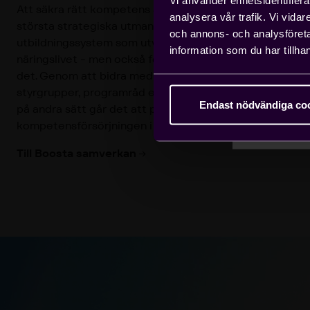
medle
Att säkra rätt kompetens är en av teknikföretags
analysera vår trafik. Vi vida
största strategiska utmaningar. Det behövs ett
och annons- och analysföret
utbildningssystem som utvecklas i samklang med
information som du har tillhan
näringslivet - men också företag som engagerar sig i
det. Genom att bidra med praktikplatser, delta i
styrgrupper, programråd eller samarbeta med skolor
Endast nödvändiga co
på andra sätt går det att påverka
kompetensförsörjningen i praktiken.
Till Boosta samverkan