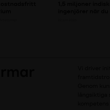
 kostnadsfritt
1,5 miljoner indis
rium
ingenjörer när du
 Arbetsmiljö
22 juni 2026
ormar
Vi driver in
framtidstro
Genom kuns
långsiktiga s
kompetens o