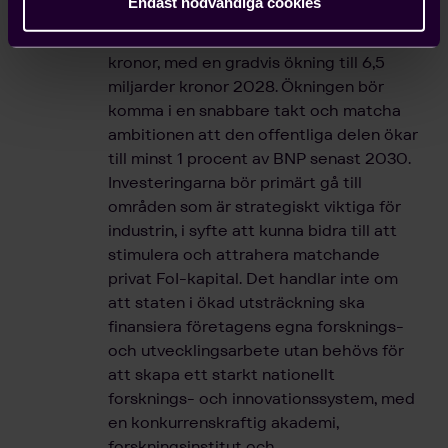
Endast nödvändiga cookies
drygt 70 procent. Under 2025 förväntas
investeringarna uppgå till 1,5 miljarder
kronor, med en gradvis ökning till 6,5
miljarder kronor 2028. Ökningen bör
komma i en snabbare takt och matcha
ambitionen att den offentliga delen ökar
till minst 1 procent av BNP senast 2030.
Investeringarna bör primärt gå till
områden som är strategiskt viktiga för
industrin, i syfte att kunna bidra till att
stimulera och attrahera matchande
privat FoI-kapital. Det handlar inte om
att staten i ökad utsträckning ska
finansiera företagens egna forsknings-
och utvecklingsarbete utan behövs för
att skapa ett starkt nationellt
forsknings- och innovationssystem, med
en konkurrenskraftig akademi,
forskningsinstitut och