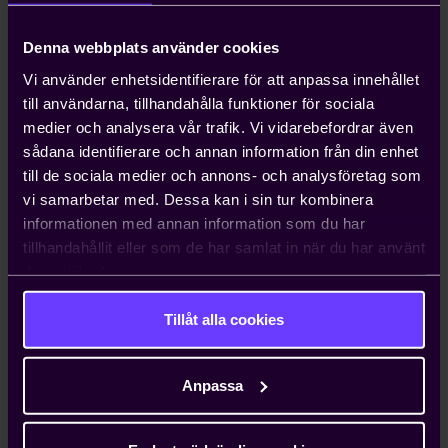
skala upp nya lösningar. För att lyckas
med detta behöver Sverige etablera en
Denna webbplats använder cookies
central funktion på Regeringskansliet,
med industriell förankring och med ett
Vi använder enhetsidentifierare för att anpassa innehållet
långsiktigt mandat att kontinuerligt leda
till användarna, tillhandahålla funktioner för sociala
arbetet med Sveriges strategiskt
medier och analysera vår trafik. Vi vidarebefordrar även
utpekade nyckeltekniker. En sådan
sådana identifierare och annan information från din enhet
funktion skulle ge Sverige rätt
till de sociala medier och annons- och analysföretag som
förutsättningar för att få en forsknings-
vi samarbetar med. Dessa kan i sin tur kombinera
och innovationspolitik som är nära
informationen med annan information som du har
sammankopplad med industripolitiken.
tillhandahållit eller som de har samlat in när du har använt
deras tjänster.
Fortsatt ökade statliga
Tillåt alla cookies
satsningar på forskning och
innovation.
Anpassa
Staten står idag för cirka 30 procent av
investeringarna i forskning och
utveckling, medan näringslivet står för