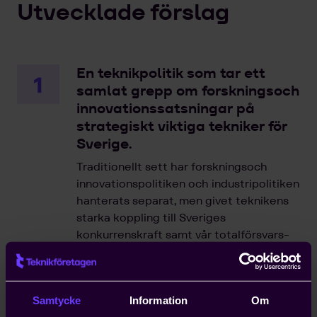
Utvecklade förslag
En teknikpolitik som tar ett
samlat grepp om forskningsoch
innovationssatsningar på
strategiskt viktiga tekniker för
Sverige.
Traditionellt sett har forskningsoch
innovationspolitiken och industripolitiken
hanterats separat, men givet teknikens
starka koppling till Sveriges
konkurrenskraft samt vår totalförsvars-
och omställningsförmåga måste Sverige
skapa en strategisk och sammanhållen
teknikpolitik som ger oss rätt
Samtycke
Information
Om
förutsättningar att ta fram, testa och