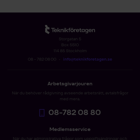
Storgatan 5
Box 5510
114 85 Stockholm
08 - 782 08 00
•
info@teknikforetagen.se
Arbetsgivarjouren
När du behöver rådgivning avseende arbetsrätt, avtalsfrågor
med mera.
08-782 08 80
Medlemsservice
När du har administrativa frågor som uppgiftsändringar och