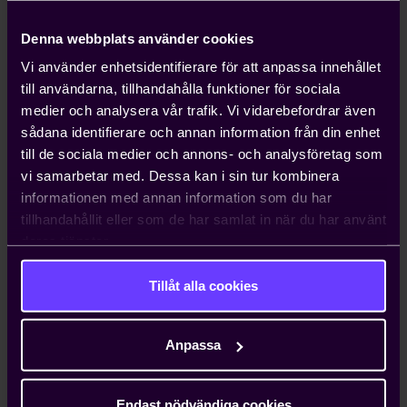
möjligheten att använda digital teknik
och applikationer. Privata aktörer
Denna webbplats använder cookies
investerar årligen cirka 10 miljarder
kronor i såväl fasta nät som
Vi använder enhetsidentifierare för att anpassa innehållet
mobilkommunikation. Detta har bidragit
till användarna, tillhandahålla funktioner för sociala
till att Sverige kunnat bibehålla en stark
medier och analysera vår trafik. Vi vidarebefordrar även
position gentemot andra länder.
sådana identifierare och annan information från din enhet
Försprånget har emellertid successivt
till de sociala medier och annons- och analysföretag som
minskat. Sveriges lyskraft inom digital
vi samarbetar med. Dessa kan i sin tur kombinera
teknik har falnat och är inte längre
informationen med annan information som du har
synonymt med begreppet testmarknad.
tillhandahållit eller som de har samlat in när du har använt
Idag präglas därtill
deras tjänster.
digitaliseringspolitiken av kortsiktighet,
underfinansiering och slumpmässighet.
Tillåt alla cookies
Sverige vilar i stor utsträckning på gamla
lagrar. Det är bekymmersamt. För
Anpassa
Sveriges fortsatta konkurrenskraft är det
av största vikt att mobilnät med
kapacitet och funktionalitet anpassat för
Endast nödvändiga cookies