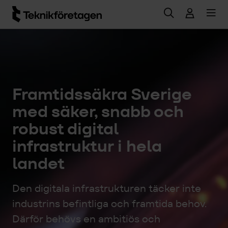
Hoppa till huvudinnehåll
Framtidssäkra Sverige
med säker, snabb och
robust digital
infrastruktur i hela
landet
Den digitala infrastrukturen täcker inte
industrins befintliga och framtida behov.
Därför behövs en ambitiös och