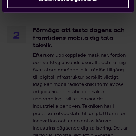
moderna digitala tjänster fortsätter att
byggas ut i hela landet.
Förmåga att testa dagens och
framtidens mobila digitala
teknik.
Eftersom uppkopplade maskiner, fordon
och verktyg används överallt, och rör sig
över stora områden, blir trådlös tillgång
till digital infrastruktur särskilt viktigt.
Idag kan mobil radioteknik i form av 5G
erbjuda snabb, stabil och säker
uppkoppling - vilket passar de
industriella behoven. Tekniken har i
praktiken utvecklats till en plattform för
innovation och är en del av kärnan i
industrins pågående digitalisering. Det är
därför av största vikt att 5G-näten