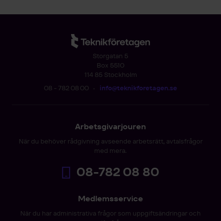
Storgatan 5
Box 5510
114 85 Stockholm
08 - 782 08 00
•
info@teknikforetagen.se
Arbetsgivarjouren
När du behöver rådgivning avseende arbetsrätt, avtalsfrågor
med mera.
08-782 08 80
Medlemsservice
När du har administrativa frågor som uppgiftsändringar och