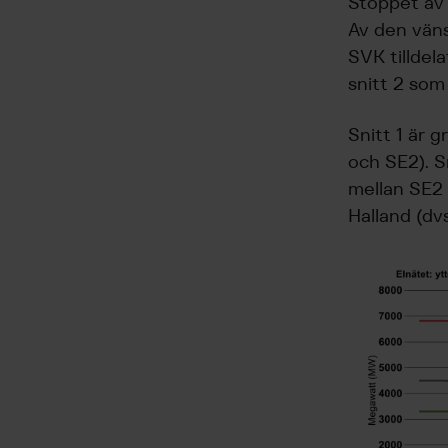
Stoppet av 
Av den väns
SVK tillde
snitt 2 som
Snitt 1 är 
och SE2). S
mellan SE2 
Halland (d