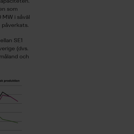
kapaciteten.
ten som
 MW i såväl
e påverkats.
ellan SE1
erige (dvs.
Småland och