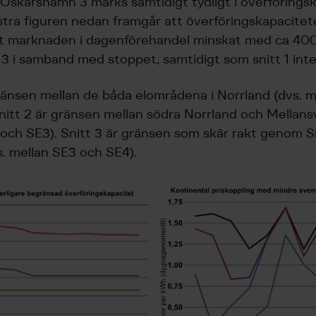
Oskarshamn 3 märks samtidigt tydligt i överförings
tra figuren nedan framgår att överföringskapacite
lat marknaden i dagenförehandel minskat med ca 400
 3 i samband med stoppet, samtidigt som snitt 1 int
gränsen mellan de båda elområdena i Norrland (dvs. m
nitt 2 är gränsen mellan södra Norrland och Mellansv
och SE3). Snitt 3 är gränsen som skär rakt genom 
vs. mellan SE3 och SE4).