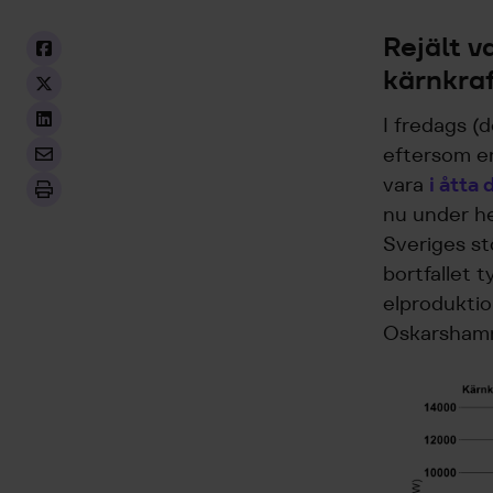
Rejält v
kärnkra
I fredags (
eftersom en
vara
i åtta
nu under he
Sveriges st
bortfallet t
elproduktion
Oskarshamn