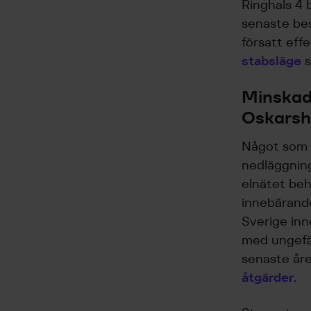
Ringhals 4
senaste bes
försatt eff
stabsläge
s
Minskad 
Oskarsha
Något som 
nedläggning
elnätet beh
innebärande
Sverige in
med ungefä
senaste år
åtgärder
.