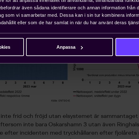
rebefordrar även sådana identifierare och annan information från di
ag som vi samarbetar med. Dessa kan i sin tur kombinera info
dahållit eller som de har samlat in när du har använt deras tjänst
okies
Anpassa
å inte frid och fröjd utan elsystemet är sammantaget 
ftersom inte bara Oskarshamn 3 utan även Ringhals
de efter incidenten med tryckhållaren efter fjolårets 