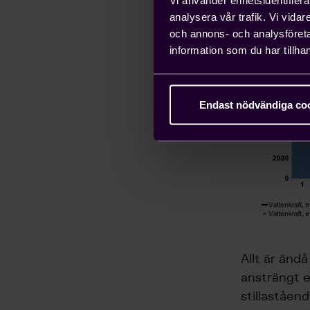
analysera vår trafik. Vi vida
och annons- och analysföret
information som du har tillhan
Endast nödvändiga co
Allt är änd
ansträngt e
stillaståen