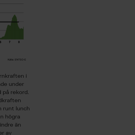
nkraften i
rade under
d på rekord.
ndkraften
h runt lunch
en högra
indre än
er av