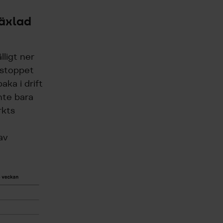
växlad
lligt ner
 stoppet
aka i drift
nte bara
rkts
av