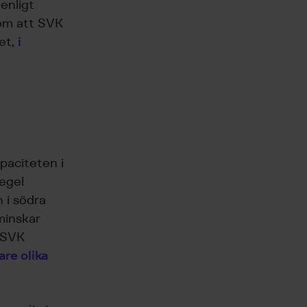
enligt
nom att SVK
et,
i
paciteten i
egel
 i södra
minskar
 SVK
are olika