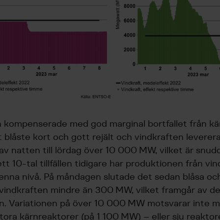
 kompenserade med god marginal bortfallet från kär
t blåste kort och gott rejält och vindkraften levere
 av natten till lördag över 10 000 MW, vilket är snud
tt 10-tal tillfällen tidigare har produktionen från vi
enna nivå. På måndagen slutade det sedan blåsa oc
vindkraften mindre än 300 MW, vilket framgår av d
n. Variationen på över 10 000 MW motsvarar inte m
tora kärnreaktorer (på 1 100 MW) – eller sju reaktor