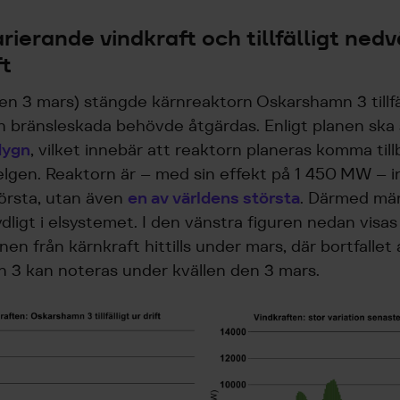
arierande vindkraft och tillfälligt ned
ft
den 3 mars) stängde kärnreaktorn Oskarshamn 3 tillfä
 bränsleskada behövde åtgärdas. Enligt planen ska
 dygn
, vilket innebär att reaktorn planeras komma tillb
lgen. Reaktorn är – med sin effekt på 1 450 MW – i
örsta, utan även
en av världens största
. Därmed mä
ydligt i elsystemet. I den vänstra figuren nedan visas
en från kärnkraft hittills under mars, där bortfallet 
 3 kan noteras under kvällen den 3 mars.