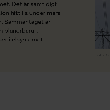
met. Det är samtidigt
ion hittills under mars
en. Sammantaget är
n planerbara-,
er i elsystemet.
Foto: S