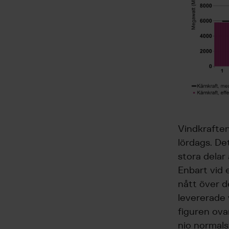
Vindkraften
lördags. De
stora delar
Enbart vid e
nått över d
levererade 
figuren ova
nio normals