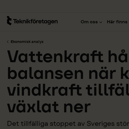
Hoppa till huvudinnehåll
Om oss
Här finns 
Ekonomisk analys
Vattenkraft hå
balansen när 
vindkraft tillfä
växlat ner
Det tillfälliga stoppet av Sveriges stö