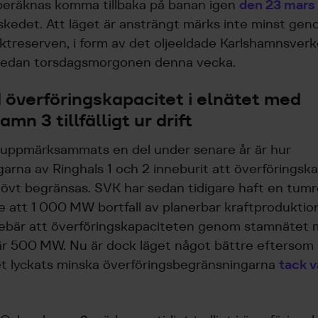
 beräknas komma tillbaka på banan igen
den 23 mars
kedet. Att läget är ansträngt märks inte minst ge
ektreserven, i form av det oljeeldade Karlshamnsverk
edan torsdagsmorgonen denna vecka.
överföringskapacitet i elnätet med
mn 3 tillfälligt ur drift
uppmärksammats en del under senare år är hur
arna av Ringhals 1 och 2 inneburit att överföringska
övt begränsas. SVK har sedan tidigare haft en tumr
 att 1 000 MW bortfall av planerbar kraftproduktion
nebär att överföringskapaciteten genom stamnätet 
r 500 MW. Nu är dock läget något bättre eftersom
et lyckats minska överföringsbegränsningarna
tack v