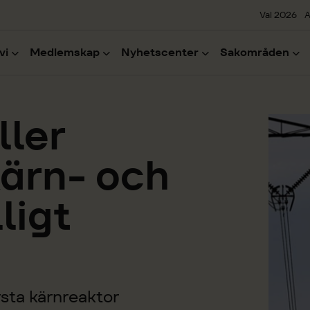
Val 2026
A
vi
Medlemskap
Nyhetscenter
Sakområden
ller
kärn- och
lligt
rsta kärnreaktor