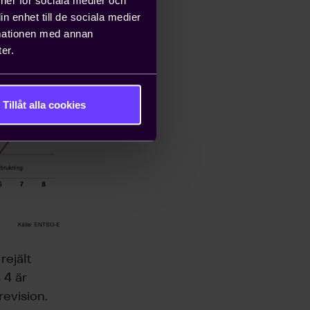
n enhet till de sociala medier
rmationen med annan
er.
Tillåt alla cookies
rejält
 4 är
revision.