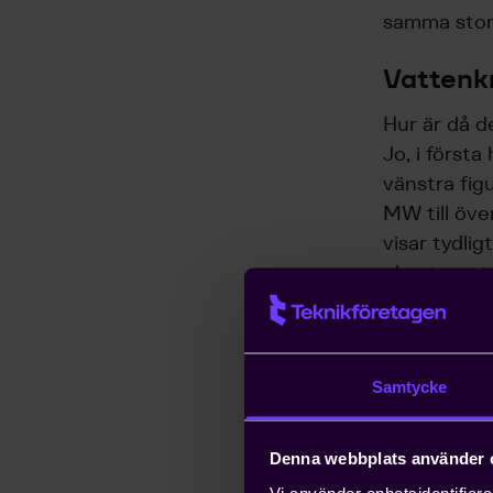
samma stor
Vattenk
Hur är då d
Jo, i först
vänstra fi
MW till öv
visar tydli
elsystemet
vattenkraft
Trots denna
när det slu
Samtycke
under hela 
högra figu
Denna webbplats använder 
för data ti
Vi använder enhetsidentifierar