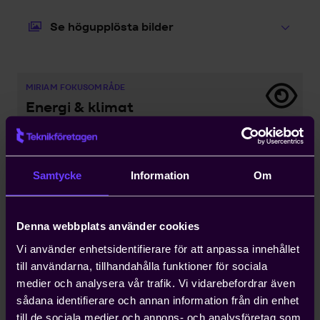
Se högupplösta bilder
MIRIAM FOKUSOMRÅDE
Energi & klimat
Klimatomställningen pågår nu! För att den ska
lyckas är det direkt avgörande att industrin och
transporterna elektrifieras. Till det kommer
Samtycke
Information
Om
Sverige behöva mer än fördubbla produktionen
av fossilfri el...
Denna webbplats använder cookies
Senaste nytt
Vi använder enhetsidentifierare för att anpassa innehållet
till användarna, tillhandahålla funktioner för sociala
medier och analysera vår trafik. Vi vidarebefordrar även
sådana identifierare och annan information från din enhet
till de sociala medier och annons- och analysföretag som