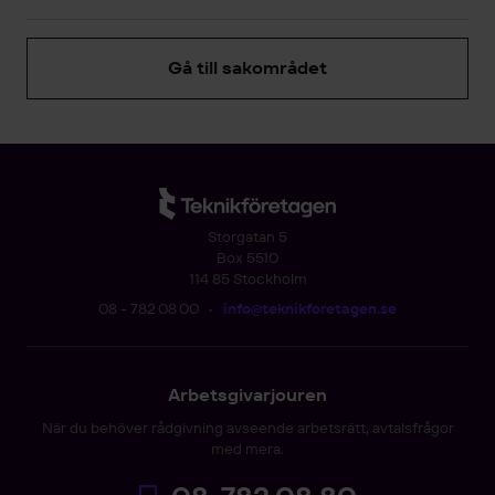
Gå till sakområdet
Storgatan 5
Box 5510
114 85 Stockholm
08 - 782 08 00
•
info@teknikforetagen.se
Arbetsgivarjouren
När du behöver rådgivning avseende arbetsrätt, avtalsfrågor
med mera.