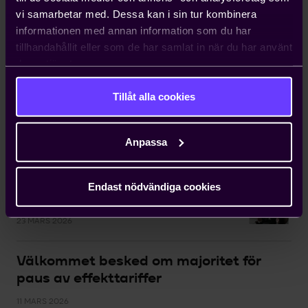
vi samarbetar med. Dessa kan i sin tur kombinera
informationen med annan information som du har
tillhandahållit eller som de har samlat in när du har använt
deras tjänster.
Tillåt alla cookies
Fossilberoendet ökar
sårbarheten
Anpassa
17 JULI 2026
Endast nödvändiga cookies
Dags att lösa ut energifrågan
23 MARS 2026
Välkommet besked om majoritet för
paus av effekttariffer
11 MARS 2026