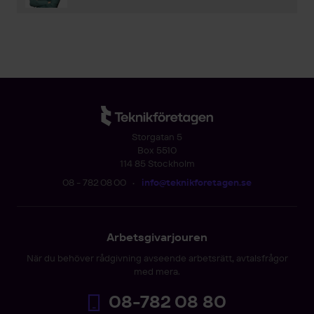
Storgatan 5
Box 5510
114 85 Stockholm
08 - 782 08 00
•
info@teknikforetagen.se
Arbetsgivarjouren
När du behöver rådgivning avseende arbetsrätt, avtalsfrågor
med mera.
08-782 08 80