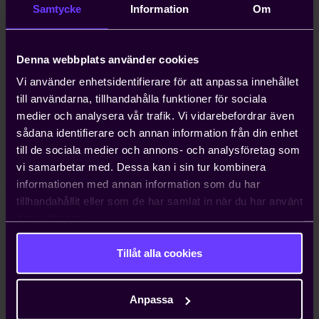
Emelie Nyman
, Förbundsordförande CUF
Samtycke
Information
Om
Louise Hammargren
, Förbundsordförande KDU
Moderator:
Denna webbplats använder cookies
Kristian Ljungblad
, Public affairs-direktör,
Vi använder enhetsidentifierare för att anpassa innehållet
Jernkontoret
till användarna, tillhandahålla funktioner för sociala
medier och analysera vår trafik. Vi vidarebefordrar även
Tid och plats
sådana identifierare och annan information från din enhet
Onsdag 24 juni kl. 13:00 - 13:45
till de sociala medier och annons- och analysföretag som
Techarena, Arena Stage, Donnersgatan 2
vi samarbetar med. Dessa kan i sin tur kombinera
informationen med annan information som du har
tillhandahållit eller som de har samlat in när du har använt
deras tjänster.
Almedalen 2026
Tillåt alla cookies
Anpassa
Fossilberoendet ökar vår sårbarhet