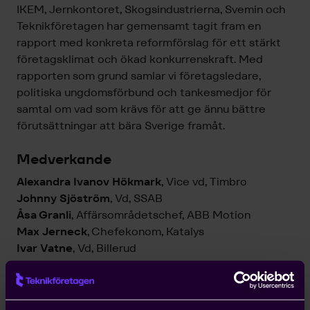
IKEM, Jernkontoret, Skogsindustrierna, Svemin och
Teknikföretagen har gemensamt tagit fram en
rapport med konkreta reformförslag för ett stärkt
företagsklimat och ökad konkurrenskraft. Med
rapporten som grund samlar vi företagsledare,
politiska ungdomsförbund och tankesmedjor för
samtal om vad som krävs för att ge ännu bättre
förutsättningar att bära Sverige framåt.
Medverkande
Alexandra Ivanov Hökmark
, Vice vd, Timbro
Johnny Sjöström
, Vd, SSAB
Åsa Granli
, Affärsområdetschef, ABB Motion
Max Jerneck
, Chefekonom, Katalys
Ivar Vatne
, Vd, Billerud
Anders Fröberg
, Vd, Borealis
Moska Hassas
, Förbundsordförande SSU
Douglas Thor
, Förbundsordförande MUF