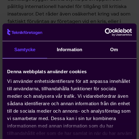
pålitlig internationell handel för tillgång till kritiska
insatsvaror. Det råder även osäkerhet kring vad som
faktiskt förväntas av företagen vid en kris, eller i
värsta fall, krig. Många företag vill bidra, men saknar
svar på avgörande frågor om behov, ansvar, roller
och resurser. För att industrin ska kunna bidra fullt ut
Samtycke
Information
Om
till Sveriges beredskap behöver andra sektorer,
myndigheter och regeringen en ökad förståelse för
företagens möjliga bidrag och behov. Därutöver
Denna webbplats använder cookies
krävs ökad tydlighet.
Vi använder enhetsidentifierare för att anpassa innehållet
Tillsammans med våra medlemsföretag vill
till användarna, tillhandahålla funktioner för sociala
Teknikföretagen belysa hur industrin kan bidra till
medier och analysera vår trafik. Vi vidarebefordrar även
att bygga ett mer robust kraftsystem, och vilka svar
sådana identifierare och annan information från din enhet
myndigheter och beslutsfattare behöver leverera
till de sociala medier och annons- och analysföretag som
för att företagen ska kunna planera och bidra.
vi samarbetar med. Dessa kan i sin tur kombinera
informationen med annan information som du har
Vi hoppas att denna rapport ska ge ökad förståelse
tillhandahållit eller som de har samlat in när du har använt