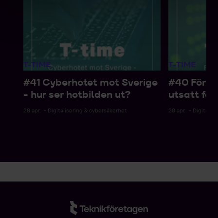
T-TIME
T-TIME
#41 Cyberhotet mot Sverige
#40 Föret
- hur ser hotbilden ut?
utsatt fö
28 apr.
- Digitalisering & cybersäkerhet
28 apr.
- Digitalis