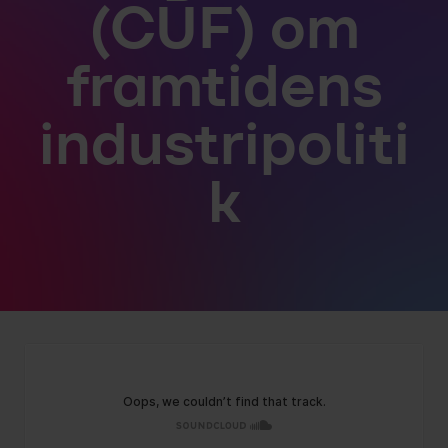
(CUF) om
framtidens
industripoliti
k