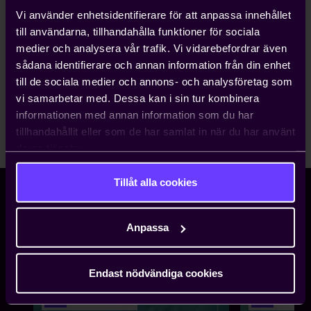
Vi använder enhetsidentifierare för att anpassa innehållet
till användarna, tillhandahålla funktioner för sociala
Magnus Ek
medier och analysera vår trafik. Vi vidarebefordrar även
Ordförande för CUF
sådana identifierare och annan information från din enhet
till de sociala medier och annons- och analysföretag som
vi samarbetar med. Dessa kan i sin tur kombinera
informationen med annan information som du har
tillhandahållit eller som de har samlat in när du har använt
deras tjänster.
Tillåt alla cookies
LYSSNA PÅ VÅRA PODDAR
Anpassa
Endast nödvändiga cookies
Lyssna nu
Lyssn