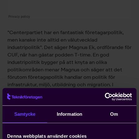
"Centerpartiet har en fantastisk företagarpolitik,
men kanske inte alltid en välutvecklad
industripolitik". Det säger Magnus Ek, ordförande för
CUF, när han gästar podden T-time. En god
industripolitik bygger på att knyta an olika
politikområden menar Magnus och säger att det
förutom företagspolitik handlar om politik för
infrastruktur, miljö, utbildning och migration. I
poddavsnittet berättar han mer om sin syn på
framtidens industripolitik och vi följer upp hans
valkampanj i Industrikampen 2017 som gick under
sloganen ”Tillsammans får vi Sverige att rulla”.
Samtycke
Information
Om
Gäster
Denna webbplats använder cookies