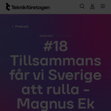
Hoppa till huvudinnehåll
Podcast
PODCAST
17 OKT. 2017
#18
Tillsammans
får vi Sverige
att rulla -
Magnus Ek