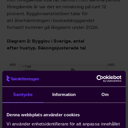
föregående år var det en minskning på
runt 12
procent.
Bygglovsstatistiken talar för
att
återhämtningen i bostadsbyggandet
fortsatt
kommer
gå långsamt
under 2026.
Diagram 2: Bygglov i Sverig
e, antal
efter
hus
typ.
Säsongsjusterade tal
Samtycke
Information
Om
Denna webbplats använder cookies
Vi använder enhetsidentifierare för att anpassa innehållet