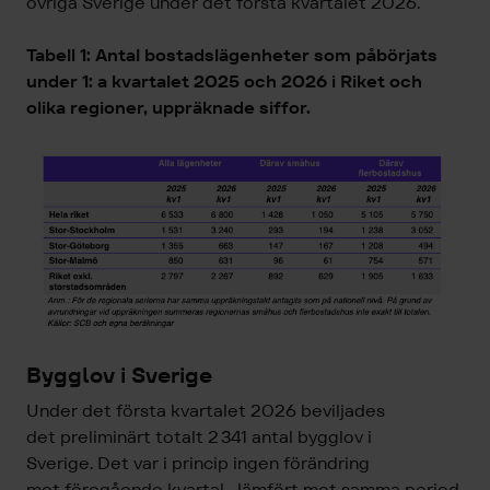
övriga
Sverige under det första kvartalet 2026.
Tabell 1: Antal bostadslägenheter som påbörjats
under
1: a
kvartalet 202
5
och 202
6
i Riket och
olika regioner, uppräknade siffor.
Bygglov i Sverige
Under det första kvartalet 2026 beviljades
det
preliminärt totalt
2 341 antal
bygglov
i
Sverige.
Det var i princip ingen förändring
mot
föregående
kvartal
. Jämfört mot samma period