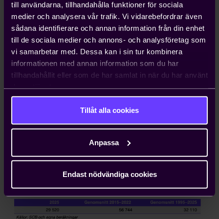
till användarna, tillhandahålla funktioner för sociala
medier och analysera vår trafik. Vi vidarebefordrar även
Bostadsbyggandet framöver
sådana identifierare och annan information från din enhet
till de sociala medier och annons- och analysföretag som
Även om
byggstarterna ökade det första kvartalet
vi samarbetar med. Dessa kan i sin tur kombinera
2026 jämfört mot samma period föregående år
är
informationen med annan information som du har
byggtakten i Sverige fortsatt betydligt lägre än vad
tillhandahållit eller som de har samlat in när du har använt
den var för några år sedan
.
År
2025 landade
antalet
deras tjänster.
byggstarter på
knappt
30
000
,
nästan en halvering
jämfört med
byggtakten som gällde
under
Tillåt alla cookies
byggboomen 2015–2022. Samtidigt ur ett längre
tidsperspektiv är
det i förhållandevis normal nivå
, se
tabell 2
.
Anpassa
Tabell 2. Antal påbörjade bostadslägenheter i
Sverige
Endast nödvändiga cookies