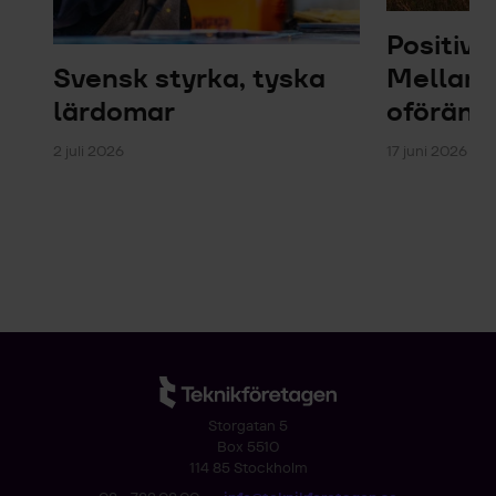
Positiv 
Svensk styrka, tyska
Mellanö
lärdomar
oföränd
2 juli 2026
17 juni 2026 – 
Storgatan 5
Box 5510
114 85 Stockholm