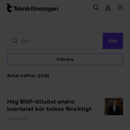
Hoppa till huvudinnehåll
Sök
Filtrera
Antal träffar: 2342
Hög BNP-tillväxt andra
kvartalet bör tolkas försiktigt
29 Jul 2026