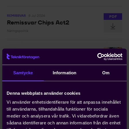
REMISSVAR
8 Jul 2026
PDF
Remissvar Chips Act2
Näringspolitik
Svensk styrka, tyska lärdomar
EKONOMISK ANALYS
2 Jul 2026
Samtycke
Information
Om
Dold testsida
Denna webbplats använder cookies
2 Jul 2026
Vi använder enhetsidentifierare för att anpassa innehållet
till användarna, tillhandahålla funktioner för sociala
medier och analysera vår trafik. Vi vidarebefordrar även
Uppsägning av pensions- och
sådana identifierare och annan information från din enhet
försäkringsavtal