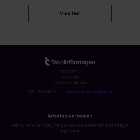
Visa fler
Storgatan 5
Box 5510
114 85 Stockholm
08 - 782 08 00
•
info@teknikforetagen.se
Arbetsgivarjouren
När du behöver rådgivning avseende arbetsrätt, avtalsfrågor
med mera.