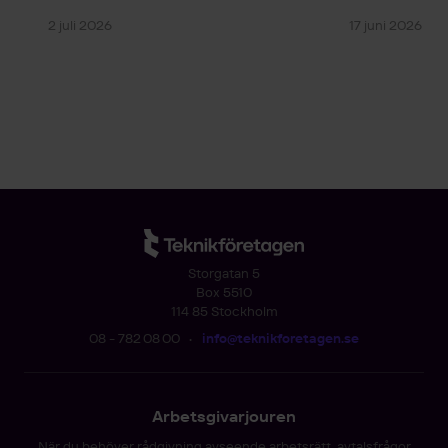
2 juli 2026
17 juni 2026 – 
Storgatan 5
Box 5510
114 85 Stockholm
08 - 782 08 00
•
info@teknikforetagen.se
Arbetsgivarjouren
När du behöver rådgivning avseende arbetsrätt, avtalsfrågor