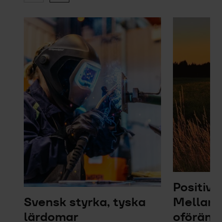
Positiv 
Svensk styrka, tyska
Mellanö
lärdomar
oföränd