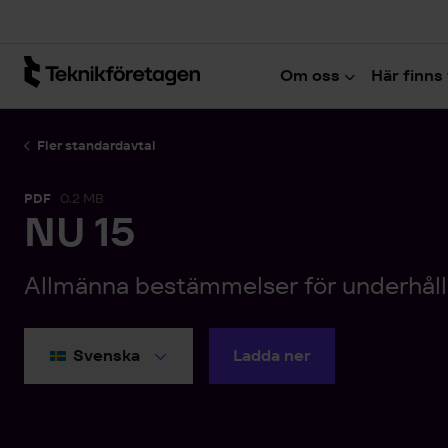
Hoppa till huvudinnehåll
Om oss
Här finns 
Fler standardavtal
PDF
0.2 MB
NU 15
Allmänna bestämmelser för underhåll
Ladda ner