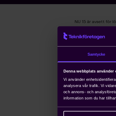
NU 15 är avsett för 
teknikföretag. Det ä
en kontraktsbilaga.
Språk: svenska och 
Samtycke
Kontrakt för Und
Formuläret är ett hj
Denna webbplats använder 
checklista med avseen
Vi använder enhetsidentifierar
analysera vår trafik. Vi vida
och annons- och analysföret
Ladda också 
information som du har tillhan
PDF
0.3 MB