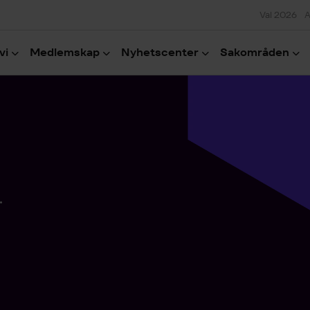
Val 2026
A
vi
Medlemskap
Nyhetscenter
Sakområden
.