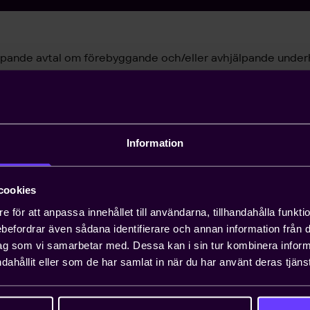
löpande avtal om förebyggande och/eller avhjälpande under
r avsett att tillämpas inom Norden. Till de allmänna bestäm
engelska
Information
erhåll enligt NU 15
älpmedel för de företag som tillämpar NU 15. Det fungerar 
cookies
de på vilka frågor som bör regleras individuellt.
e för att anpassa innehållet till användarna, tillhandahålla funkt
rebefordrar även sådana identifierare och annan information från di
ag som vi samarbetar med. Dessa kan i sin tur kombinera info
ner
dahållit eller som de har samlat in när du har använt deras tjänst