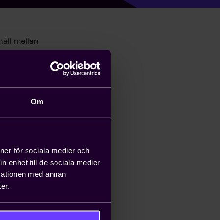
håll mellan
melserna finns även
Om
också som en
ioner för sociala medier och
n enhet till de sociala medier
rmationen med annan
er.