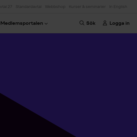
vtal 27
Standardavtal
Webbshop
Kurser & seminarier
In English
Medlemsportalen
Sök
Logga in