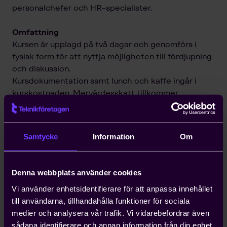
personalchefer och HR-specialister.
Omfattning
Kursen är upplagd på två dagar och genomförs i
fysisk form för att nyttja möjligheten till fördjupning
och diskussion.
Kursdokumentation samt lunch och kaffe ingår i
kurskostnaden. Mervärdesskatt tillkommer.
Kursen kan även företagsanpassas.
Dokumentation
Samtycke
Information
Om
Kursmaterialet innehållande åhörarkopior,
övningsuppgifter och Teknikföretagens
kollektivavtal skickas ut digitalt till kursdeltagarna
Denna webbplats använder cookies
före kursstart. Kursintyg mailas ut efter kursen
Vi använder enhetsidentifierare för att anpassa innehållet
till användarna, tillhandahålla funktioner för sociala
medier och analysera vår trafik. Vi vidarebefordrar även
sådana identifierare och annan information från din enhet