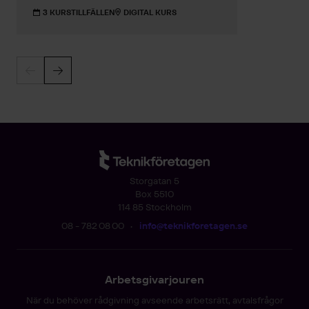
3 KURSTILLFÄLLEN
DIGITAL KURS
Storgatan 5
Box 5510
114 85 Stockholm
08 - 782 08 00
•
info@teknikforetagen.se
Arbetsgivarjouren
När du behöver rådgivning avseende arbetsrätt, avtalsfrågor