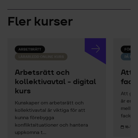
Fler kurser
ARBETSRÄTT
FÖRHA
LÄRARLEDD ONLINE KURS
PÅ PLA
Arbetsrätt och
Att 
kollektivavtal - digital
fack
kurs
Att gen
är en c
Kunskaper om arbetsrätt och
mellan
kollektivavtal är viktiga för att
facklig
kunna förebygga
konfliktsituationer och hantera
15-16 S
uppkomna t...