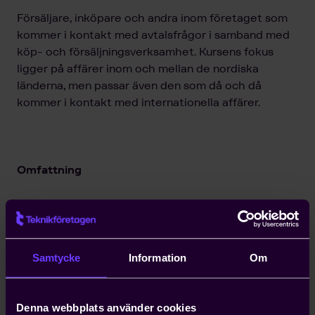
Försäljare, inköpare och andra inom företaget som
kommer i kontakt med avtalsfrågor i samband med
köp- och försäljningsverksamhet. Kursens fokus
ligger på affärer inom och mellan de nordiska
länderna, men passar även den som då och då
kommer i kontakt med internationella affärer.
Omfattning
Kursen genomförs digitalt via Microsoft Teams och
omfattar två halvdagar. Kursen kan även
företagsanpassas.
Samtycke
Information
Om
Kursdokumentation ingår i kurskostnaden.
Mervärdesskatt tillkommer.
Denna webbplats använder cookies