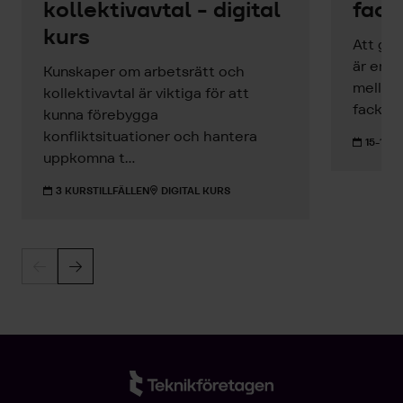
kollektivavtal - digital
fack
kurs
Att gen
är en c
Kunskaper om arbetsrätt och
mellan
kollektivavtal är viktiga för att
facklig
kunna förebygga
konfliktsituationer och hantera
15-16 S
uppkomna t...
3 KURSTILLFÄLLEN
DIGITAL KURS