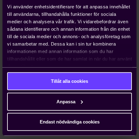
Vi använder enhetsidentifierare för att anpassa innehållet
till användarna, tillhandahålla funktioner för sociala
Dokumentation
medier och analysera vår trafik. Vi vidarebefordrar även
sådana identifierare och annan information från din enhet
Presentationer, ett flertal promemorior och
till de sociala medier och annons- och analysföretag som
avtalstexter i ämnen som tas upp under kursen.
vi samarbetar med. Dessa kan i sin tur kombinera
Dokumentationen är digital. Ungefär en vecka före
informationen med annan information som du har
kursen får deltagarna möjlighet att ladda ned
tillhandahållit eller som de har samlat in när du har använt
dokumentationen från Teknikföretagens webbplats.
deras tjänster.
Därutöver ingår två veckors gratis provabonnemang
på vår tjänst Standardavtal Premium varigenom man
Tillåt alla cookies
får tillgång till ett stort antal leveransbestämmelser
för teknikindustrin.
Anpassa
Endast nödvändiga cookies
Boka kurs
LÄRARLEDD ONLINE KURS