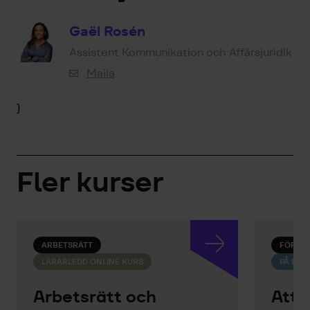
Gaël Rosén
Assistent Kommunikation och Affärsjuridik
Maila
}
Fler kurser
ARBETSRÄTT
FÖRHA
LÄRARLEDD ONLINE KURS
PÅ PLA
Arbetsrätt och
Att 