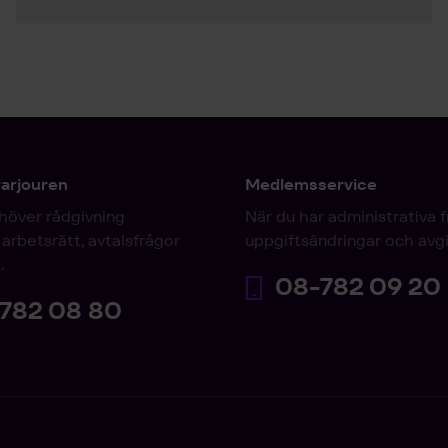
varjouren
Medlemsservice
höver rådgivning
När du har administrativa 
arbetsrätt, avtalsfrågor
uppgiftsändringar och avgi
.
08-782 09 20
782 08 80