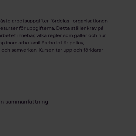
åste arbetsuppgifter fördelas i organisationen
surser för uppgifterna. Detta ställer krav på
betet innebär, vilka regler som gäller och hur
p inom arbetsmiljöarbetet är policy,
r och samverkan. Kursen tar upp och förklarar
 en sammanfattning
e