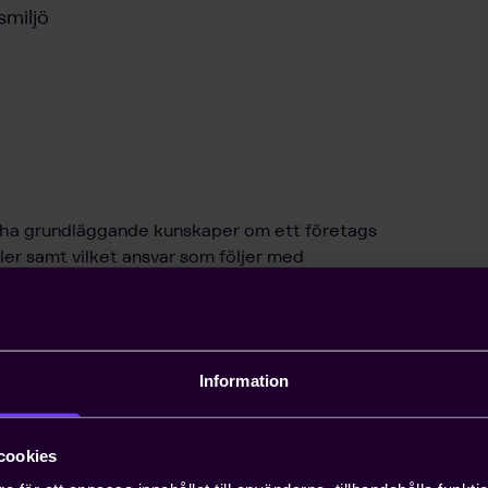
smiljö
 ha grundläggande kunskaper om ett företags
gler samt vilket ansvar som följer med
eltagarna tillräckliga kunskaper för att
te.
Information
cookies
r, arbetsledare, HR och skydds- och