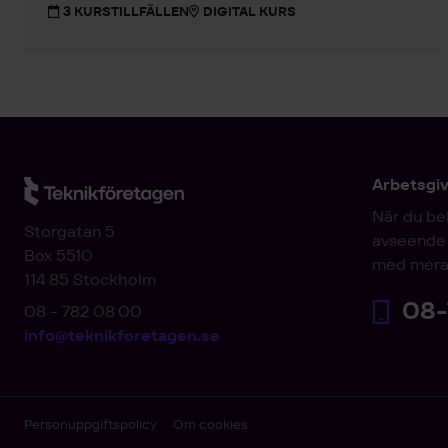
3 KURSTILLFÄLLEN
DIGITAL KURS
Arbetsgi
När du be
Storgatan 5
avseende 
Box 5510
med mera
114 85 Stockholm
08-
08 - 782 08 00
info@teknikforetagen.se
Personuppgiftspolicy
Om cookies