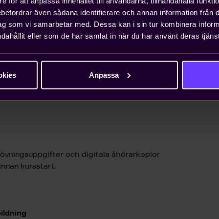
e för att anpassa innehållet till användarna, tillhandahålla funkt
rebefordrar även sådana identifierare och annan information från di
ag som vi samarbetar med. Dessa kan i sin tur kombinera info
dahållit eller som de har samlat in när du har använt deras tjänst
kt på angiven ort. Kursen kan även
okies
Anpassa
 övningsuppgifter och digitala åhörarkopior
innan kursstart.
ildning