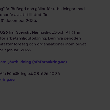
g” är förlängd och gäller för utbildningar med
nor är avsatt till stöd för
ed 31 december 2025.
 2026 har Svenskt Näringsliv, LO och PTK har
 för arbetsmiljöutbildning. Den nya perioden
mfattar företag och organisationer inom privat
r 7 januari 2026.
smiljöutbildning (afaforsakring.se)
 Afa Försäkring på: 08-696 40 36
kring.se