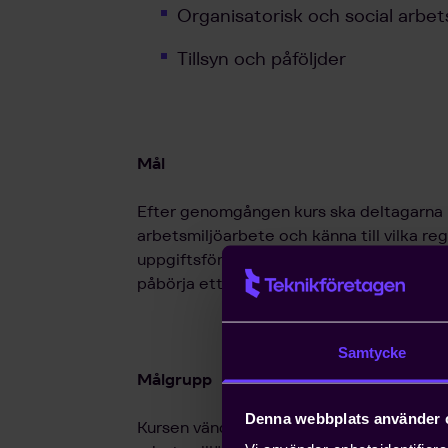
Organisatorisk och social arbet
Tillsyn och påföljder
Mål
Efter genomgången kurs ska deltagarna
arbetsmiljöarbete och känna till vilka re
uppgiftsfördelningen. Kursen ska ge kursd
påbörja ett systematiskt arbetsmiljöarbe
Samtycke
Målgrupp
Denna webbplats använder 
Kursen vänder sig till exempel till chefe