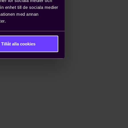
ioner för sociala medier och
n enhet till de sociala medier
rmationen med annan
er.
Tillåt alla cookies