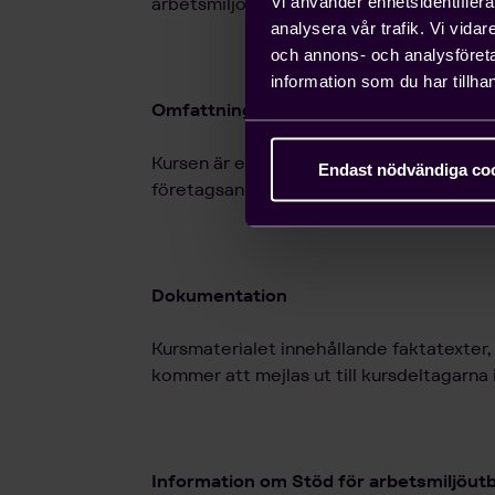
Vi använder enhetsidentifierar
arbetsmiljöombud.
analysera vår trafik. Vi vida
och annons- och analysföret
information som du har tillhan
Omfattning
Kursen är en heldag och genomförs fysis
Endast nödvändiga co
företagsanpassas.
Dokumentation
Kursmaterialet innehållande faktatexter,
kommer att mejlas ut till kursdeltagarna 
Information om Stöd för arbetsmiljö­utb