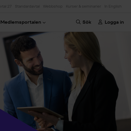
vtal 27
Standardavtal
Webbshop
Kurser & seminarier
In English
Medlemsportalen
Sök
Logga in