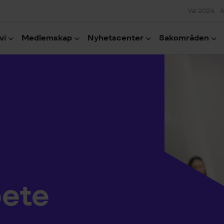
Val 2026
A
vi
Medlemskap
Nyhetscenter
Sakområden
bete