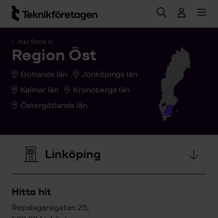
Hoppa till huvudinnehåll
Här finns vi
Region Öst
Gotlands län
Jönköpings län
Kalmar län
Kronobergs län
Östergötlands län
Linköping
Hitta hit
Repslagaregatan 25,