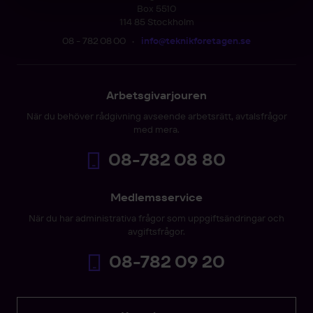
Box 5510
114 85 Stockholm
08 - 782 08 00
•
info@teknikforetagen.se
Arbetsgivarjouren
När du behöver rådgivning avseende arbetsrätt, avtalsfrågor
med mera.
08-782 08 80
Medlemsservice
När du har administrativa frågor som uppgiftsändringar och
avgiftsfrågor.
08-782 09 20