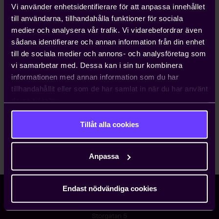
Vi använder enhetsidentifierare för att anpassa innehållet
till användarna, tillhandahålla funktioner för sociala
medier och analysera vår trafik. Vi vidarebefordrar även
Jönköping
sådana identifierare och annan information från din enhet
till de sociala medier och annons- och analysföretag som
vi samarbetar med. Dessa kan i sin tur kombinera
Växjö
informationen med annan information som du har
tillhandahållit eller som de har samlat in när du har använt
deras tjänster.
Arbetsgivargrupper
Tillåt alla cookies
Regionstyrelse
Anpassa
Endast nödvändiga cookies
Storgatan 5