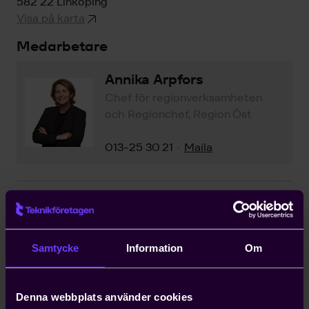
582 22 Linköping
Visa på karta
Medarbetare
Annika Arpfors
Chef för regionverksamheten
och Regionchef, Region Öst
013-25 30 21
Maila
·
Carl-Johan Rydberg
Rådgivare
Samtycke
Information
Om
013-25 30 23
Maila
·
Denna webbplats använder cookies