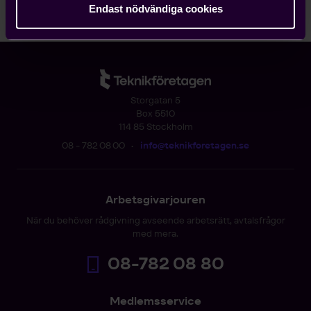
Endast nödvändiga cookies
Regionstyrelse
Storgatan 5
Box 5510
114 85 Stockholm
08 - 782 08 00
•
info@teknikforetagen.se
Arbetsgivarjouren
När du behöver rådgivning avseende arbetsrätt, avtalsfrågor
med mera.
08-782 08 80
Medlemsservice