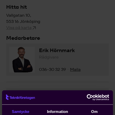
Hitta hit
Vallgatan 10,
553 16 Jönköping
Visa på karta
Medarbetare
Erik Hörnmark
Rådgivare
036-30 32 39
Maila
·
Anna Nyström
Assistent
Samtycke
Information
Om
036-30 32 52
Maila
·