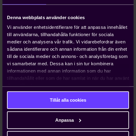
Denna webbplats använder cookies
Vi använder enhetsidentifierare för att anpassa innehållet
Mathias Westerberg
till användarna, tillhandahålla funktioner för sociala
Rådgivare
medier och analysera vår trafik. Vi vidarebefordrar även
sådana identifierare och annan information från din enhet
036-303203
Maila
·
till de sociala medier och annons- och analysföretag som
vi samarbetar med. Dessa kan i sin tur kombinera
informationen med annan information som du har
tillhandahållit eller som de har samlat in när du har använt
deras tjänster.
Växjö
Tillåt alla cookies
Arbetsgivargrupper
Anpassa