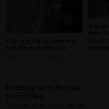
Preven
inom in
Uppsägning av pensions-
till et
och försäkringsavtal
semina
30 juni 2026 – Arbetsrätt & arbetsmarknad
30 juni 2026 
Initiativ som formar
framtiden
Vi driver initiativ som stärker