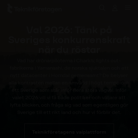
Hoppa till huvudinnehåll
Val 2026: Tänk på
Sveriges konkurrenskraft
när du röstar
Vad har drönarpiloterna i Charkiv, lights out-
fabrikerna i Yamanashi, de norska sjuktalen och ett
nytt datacenter i Horndal gemensamt? De belyser
alla kontrasten mellan en omvärld i högt tempo och
ett Sverige som står inför flera stora vägval. Inför
valet 2026 vill vi få både politiker och väljare att
lyfta blicken, och fråga sig vad som egentligen gör
Sverige till ett rikt land och hur vi förblir det.
Teknikföretagens valplattform