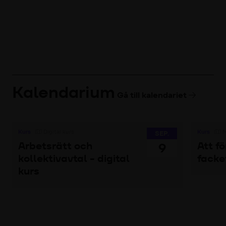
Kalendarium
Gå till kalendariet
Kurs
Digital kurs
Kurs
M
SEP.
Arbetsrätt och
Att f
9
kollektivavtal - digital
facke
kurs