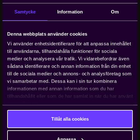
TECH FORWARD
Teknikföretagen.se
Den nya mötesplatsen för hela
Samtycke
Information
Om
tekniksverige
Gemensam
Tech Forward samlar tekniksverige och öppnar
Denna webbplats använder cookies
inloggningslösning
dörrar till kunskapsutbyte, samverkan och framtida
Vi använder enhetsidentifierare för att anpassa innehållet
innovation. Här kan du ta del av det senaste inom
Vår inloggningslösning är gemensam
till användarna, tillhandahålla funktioner för sociala
tekniksektorn, delta i inspirerande webbinarium och
för hela Svenskt Näringsliv och innebär
medier och analysera vår trafik. Vi vidarebefordrar även
dela kunskap med andra delar av tekniksverige.
att du kommer ha samma konto till
sådana identifierare och annan information från din enhet
Tillsammans är vi en kraft att räkna med.
teknikforetagen.se,
till de sociala medier och annons- och analysföretag som
medlemsuppgiftsinsamlingen,
Till Tech Forward
vi samarbetar med. Dessa kan i sin tur kombinera
lönestatistik och svensktnaringsliv.se.
informationen med annan information som du har
tillhandahållit eller som de har samlat in när du har använt
deras tjänster.
Skapa konto
Tillåt alla cookies
Logga in
Anpassa