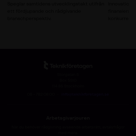
Speglar samtidens utvecklingstakt utifrån
Innovations
ett fördjupande och rådgivande
finansierad
branschperspektiv.
konkurrensk
Storgatan 5
Box 5510
114 85 Stockholm
08 - 782 08 00
•
info@teknikforetagen.se
Arbetsgivarjouren
När du behöver rådgivning avseende arbetsrätt, avtalsfrågor
med mera.