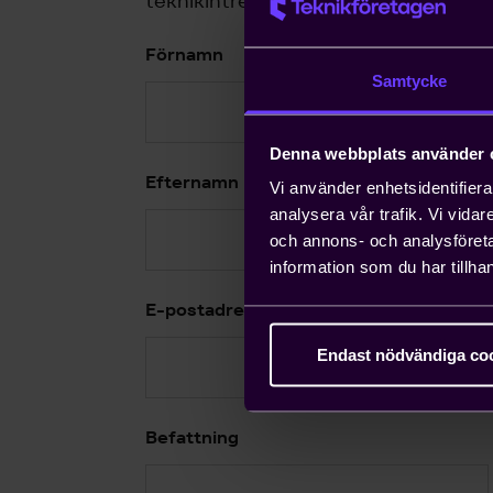
teknikintresse och hur det kan behål
Förnamn
Samtycke
Denna webbplats använder 
Efternamn
Vi använder enhetsidentifierar
analysera vår trafik. Vi vida
och annons- och analysföret
information som du har tillhan
E-postadress
Endast nödvändiga co
Befattning