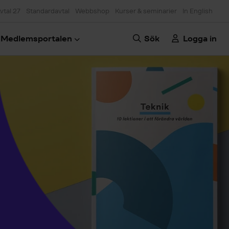
vtal 27
Standardavtal
Webbshop
Kurser & seminarier
In English
Medlemsportalen
Sök
Logga in