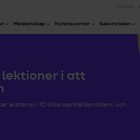
Val 2026
A
vi
Medlemskap
Nyhetscenter
Sakområden
lektioner i att
n
 tar avstamp i 10 olika samhällsproblem, och