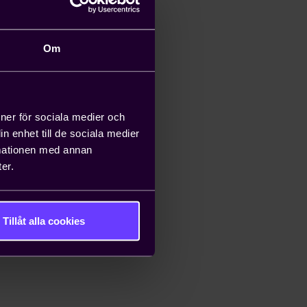
Om
ioner för sociala medier och
n enhet till de sociala medier
rmationen med annan
er.
Tillåt alla cookies