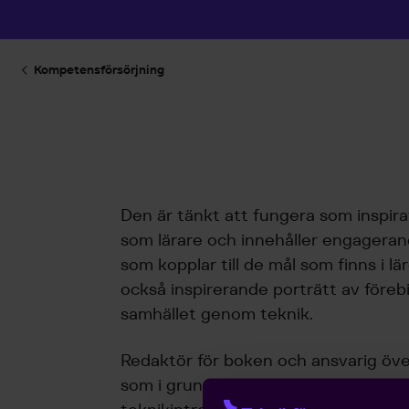
Kompetensförsörjning
Den är tänkt att fungera som inspira
som lärare och innehåller engageran
som kopplar till de mål som finns i l
också inspirerande porträtt av förebi
samhället genom teknik.
Redaktör för boken och ansvarig över
som i grunden är tekniklärare och id