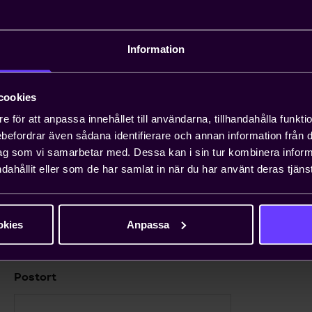
las upp i vuxen ålder.
Skola
Information
cookies
Postadress
e för att anpassa innehållet till användarna, tillhandahålla funkt
rebefordrar även sådana identifierare och annan information från di
ag som vi samarbetar med. Dessa kan i sin tur kombinera info
dahållit eller som de har samlat in när du har använt deras tjänst
Postnummer
okies
Anpassa
Postort