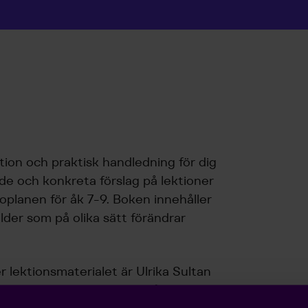
tion och praktisk handledning för dig
de och konkreta förslag på lektioner
äroplanen för åk 7-9. Boken innehåller
lder som på olika sätt förändrar
 lektionsmaterialet är Ulrika Sultan
ag jobbar med att forska på flickors