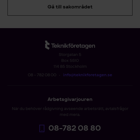
Gå till sakområdet
Storgatan 5
Box 5510
114 85 Stockholm
08 - 782 08 00
•
info@teknikforetagen.se
Arbetsgivarjouren
När du behöver rådgivning avseende arbetsrätt, avtalsfrågor
med mera.
08-782 08 80