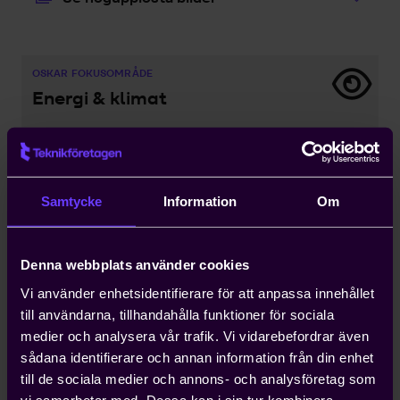
OSKAR FOKUSOMRÅDE
Energi & klimat
Klimatomställningen pågår nu! För att den ska
lyckas är det direkt avgörande att industrin och
transporterna elektrifieras. Till det kommer
Sverige behöva mer än fördubbla produktionen
Samtycke
Information
Om
av fossilfri el...
Senaste nytt
Denna webbplats använder cookies
Vi använder enhetsidentifierare för att anpassa innehållet
till användarna, tillhandahålla funktioner för sociala
medier och analysera vår trafik. Vi vidarebefordrar även
sådana identifierare och annan information från din enhet
till de sociala medier och annons- och analysföretag som
vi samarbetar med. Dessa kan i sin tur kombinera