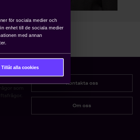
ioner för sociala medier och
n enhet till de sociala medier
rmationen med annan
er.
Tillåt alla cookies
Kontakta oss
frågor som
ftsfrågor.
Om oss