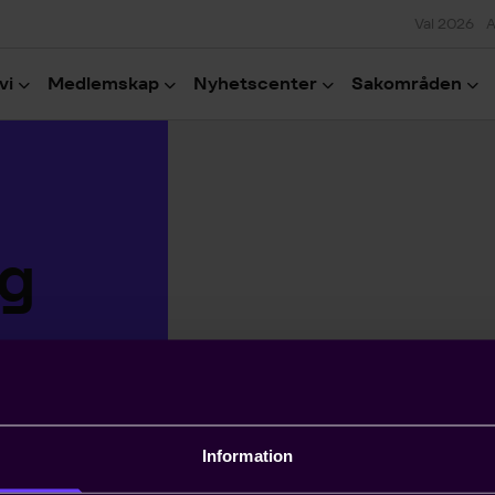
Val 2026
A
vi
Medlemskap
Nyhetscenter
Sakområden
g
Information