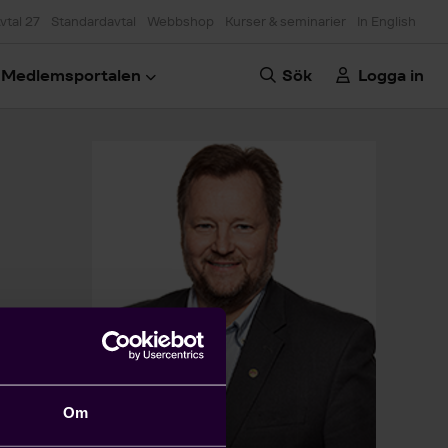
vtal 27
Standardavtal
Webbshop
Kurser & seminarier
In English
Medlemsportalen
Sök
Logga in
Om