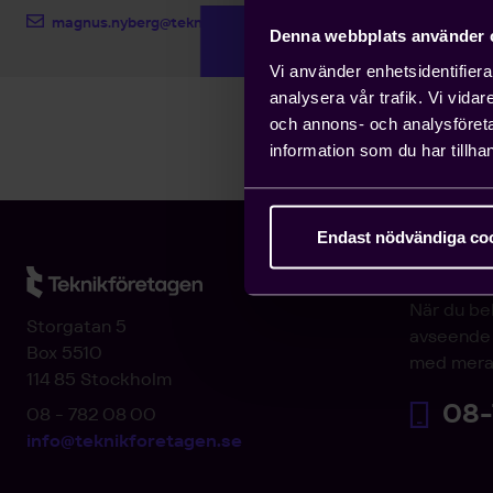
magnus.nyberg@teknikforetagen.se
Denna webbplats använder 
Vi använder enhetsidentifierar
analysera vår trafik. Vi vida
och annons- och analysföret
information som du har tillhan
Endast nödvändiga co
Arbetsgi
När du be
Storgatan 5
avseende 
Box 5510
med mera
114 85 Stockholm
08-
08 - 782 08 00
info@teknikforetagen.se