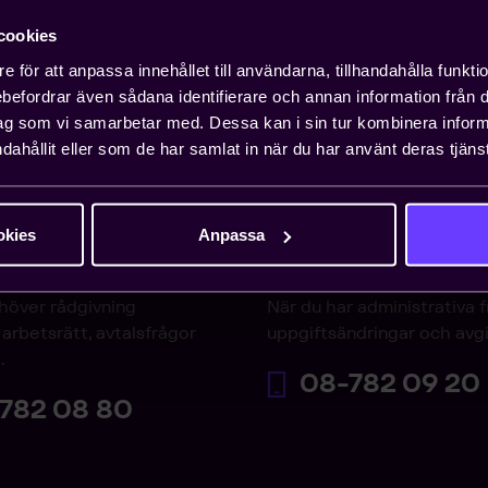
cookies
e för att anpassa innehållet till användarna, tillhandahålla funkt
rebefordrar även sådana identifierare och annan information från di
ag som vi samarbetar med. Dessa kan i sin tur kombinera info
dahållit eller som de har samlat in när du har använt deras tjänst
okies
Anpassa
varjouren
Medlemsservice
höver rådgivning
När du har administrativa 
arbetsrätt, avtalsfrågor
uppgiftsändringar och avgi
.
08-782 09 20
782 08 80