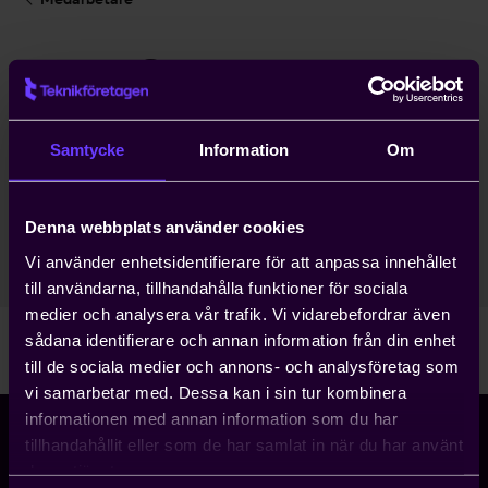
Kent Stadler
Rådgivare Arbetsmiljö
Samtycke
Information
Om
Arbetsgivarfrågor
Stockholm Huvudkontor
Denna webbplats använder cookies
08-782 08 24
Vi använder enhetsidentifierare för att anpassa innehållet
kent.stadler@teknikforetagen.se
till användarna, tillhandahålla funktioner för sociala
medier och analysera vår trafik. Vi vidarebefordrar även
sådana identifierare och annan information från din enhet
till de sociala medier och annons- och analysföretag som
vi samarbetar med. Dessa kan i sin tur kombinera
informationen med annan information som du har
tillhandahållit eller som de har samlat in när du har använt
deras tjänster.
Storgatan 5