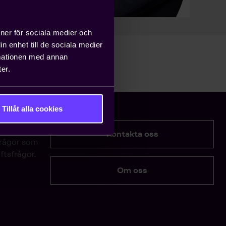
ioner för sociala medier och
n enhet till de sociala medier
rmationen med annan
er.
Tillåt alla cookies
Kontakta oss
frågor som
ftsfrågor.
Om oss