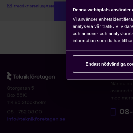
fredrik.florenius@teknikforetagen.se
Denna webbplats använder 
Vi använder enhetsidentifierar
analysera vår trafik. Vi vida
och annons- och analysföret
information som du har tillhan
Endast nödvändiga co
Arbetsgi
När du be
Storgatan 5
avseende 
Box 5510
med mera
114 85 Stockholm
08-
08 - 782 08 00
info@teknikforetagen.se