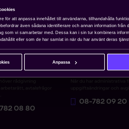
cookies
e för att anpassa innehållet till användarna, tillhandahålla funkt
rebefordrar även sådana identifierare och annan information från di
ag som vi samarbetar med. Dessa kan i sin tur kombinera info
dahållit eller som de har samlat in när du har använt deras tjänst
okies
Anpassa
varjouren
Medlemsservice
höver rådgivning
När du har administrativa 
arbetsrätt, avtalsfrågor
uppgiftsändringar och avgi
.
08-782 09 20
782 08 80