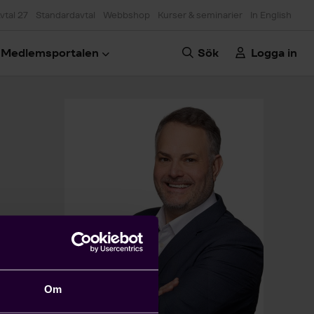
vtal 27
Standardavtal
Webbshop
Kurser & seminarier
In English
Medlemsportalen
Sök
Logga in
Om