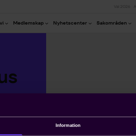
Val 2026
A
vi
Medlemskap
Nyhetscenter
Sakområden
ius
Information