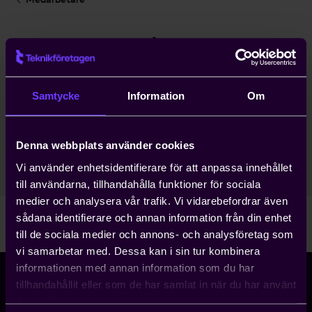
Anna Welinder
Rådgivare
Samtycke
Information
Om
Regional Medlemsservice
Stockholm
Denna webbplats använder cookies
08-782 09 09
Vi använder enhetsidentifierare för att anpassa innehållet
anna.welinder@teknikforetagen.se
till användarna, tillhandahålla funktioner för sociala
medier och analysera vår trafik. Vi vidarebefordrar även
sådana identifierare och annan information från din enhet
till de sociala medier och annons- och analysföretag som
vi samarbetar med. Dessa kan i sin tur kombinera
informationen med annan information som du har
tillhandahållit eller som de har samlat in när du har använt
deras tjänster.
Storgatan 5