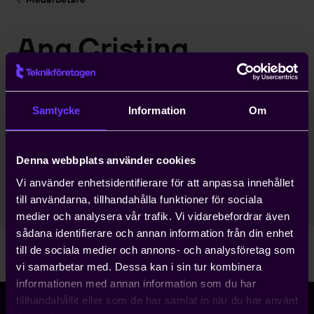
Ana Cristina
Hernández
Redaktör
Samtycke
Information
Om
Kommunikation
Stockholm Huvudkontor
Denna webbplats använder cookies
08-782 09 43
Vi använder enhetsidentifierare för att anpassa innehållet
ana.cristina.hernandez@teknikforetagen.se
till användarna, tillhandahålla funktioner för sociala
medier och analysera vår trafik. Vi vidarebefordrar även
sådana identifierare och annan information från din enhet
till de sociala medier och annons- och analysföretag som
vi samarbetar med. Dessa kan i sin tur kombinera
informationen med annan information som du har
tillhandahållit eller som de har samlat in när du har använt