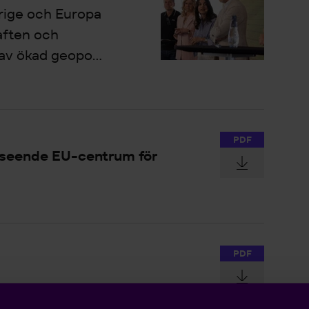
rige och Europa
aften och
av ökad geopo...
PDF
vseende EU-centrum för
PDF