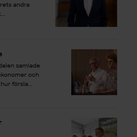
årets andra
..
e
dalen samlade
 ekonomer och
hur försla...
r