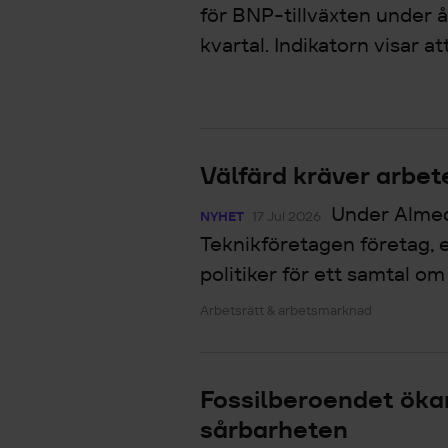
för BNP-tillväxten under 
kvartal. Indikatorn visar att.
Välfärd kräver arbet
Under Alme
NYHET
17 Jul 2026
Teknikföretagen företag,
politiker för ett samtal om 
Arbetsrätt & arbetsmarknad
Fossilberoendet öka
sårbarheten