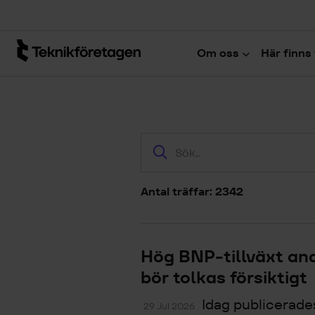
Hoppa till huvudinnehåll
Om oss
Här finns 
Antal träffar: 2342
Hög BNP-tillväxt and
bör tolkas försiktigt
Idag publicerade
29 Jul 2026