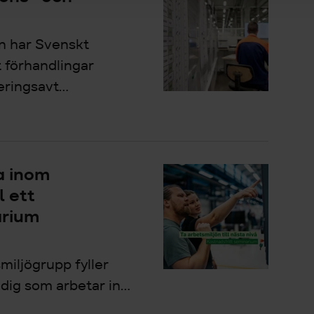
n har Svenskt
t förhandlingar
ringsavt...
a inom
l ett
arium
ljögrupp fyller
n dig som arbetar in...