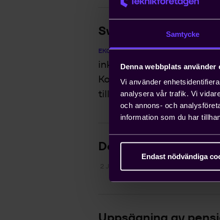
Svensk styrka, tysk
Samtycke
Bå
EKONOMISK ANALYS
2 Jul 2026
inköpschefsindex (PMI) o
Denna webbplats använder 
Konjunkturbarometern tyde
Vi använder enhetsidentifierar
tillväxt i svensk tillverknin.
analysera vår trafik. Vi vida
och annons- och analysföret
information som du har tillhan
Dold testsida
Endast nödvändiga co
2 Jul 2026
Uppsägning av pensi