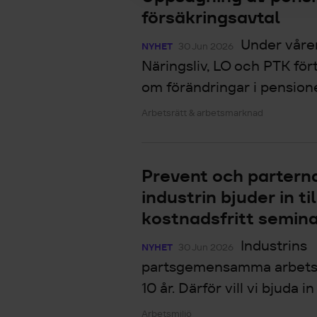
försäkringsavtal
Under våre
NYHET
30 Jun 2026
Näringsliv, LO och PTK för
om förändringar i pensione
Arbetsrätt & arbetsmarknad
Prevent och partern
industrin bjuder in til
kostnadsfritt semin
Industrins
NYHET
30 Jun 2026
partsgemensamma arbetsmi
10 år. Därför vill vi bjuda i
Arbetsmiljö