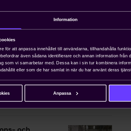
a lärdomar
Information
de
ch
cookies
r på fortsatt
e för att anpassa innehållet till användarna, tillhandahålla funkt
..
rebefordrar även sådana identifierare och annan information från di
ag som vi samarbetar med. Dessa kan i sin tur kombinera info
dahållit eller som de har samlat in när du har använt deras tjänst
okies
Anpassa
ons- och