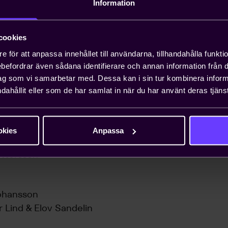
Information
nsson
t
cookies
e för att anpassa innehållet till användarna, tillhandahålla funkt
Rees
rebefordrar även sådana identifierare och annan information från di
tcü
ag som vi samarbetar med. Dessa kan i sin tur kombinera info
h
dahållit eller som de har samlat in när du har använt deras tjänst
ll
okies
Anpassa
l
ettersson
Johansson
r Lind & Elov Sandelin