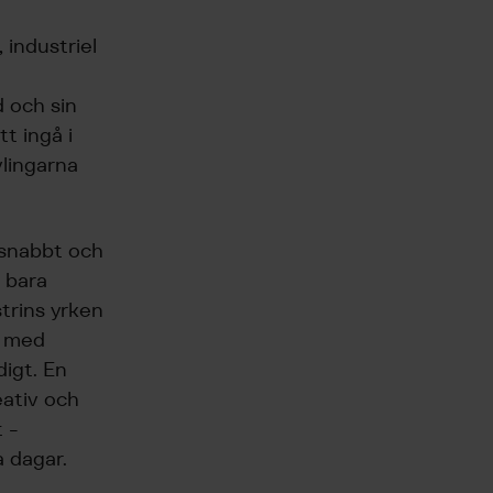
industriel
 och sin
t ingå i
vlingarna
 snabbt och
e bara
trins yrken
n med
digt. En
eativ och
 -
 dagar.