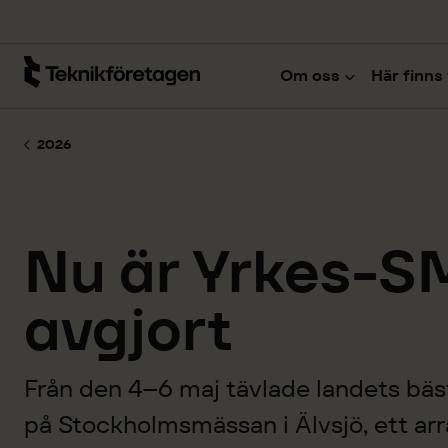
Hoppa till huvudinnehåll
Om oss
Här finns 
2026
Nu är Yrkes-S
avgjort
Från den 4–6 maj tävlade landets bäs
på Stockholmsmässan i Älvsjö, ett a