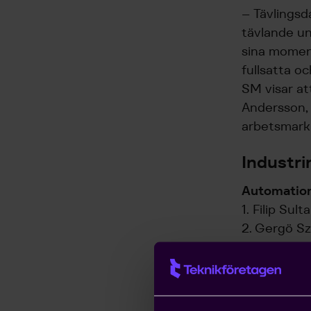
– Tävlingsd
tävlande u
sina moment
fullsatta oc
SM visar at
Andersson, 
arbetsmark
Industri
Automatio
1. Filip Sult
2. Gergö S
3. Theo El
CAD
1. Eriq Lars