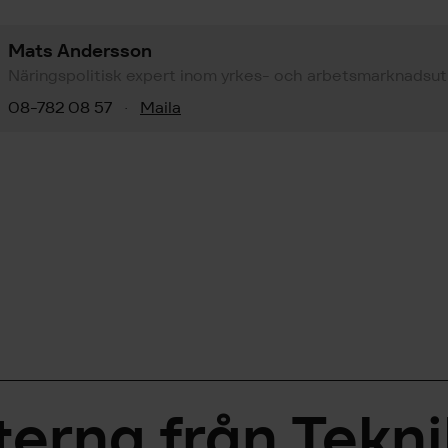
Mats Andersson
Näringspolitisk expert inom yrkes- och arbetsmarknadsut
08-782 08 57
Maila
·
erna från Tekn