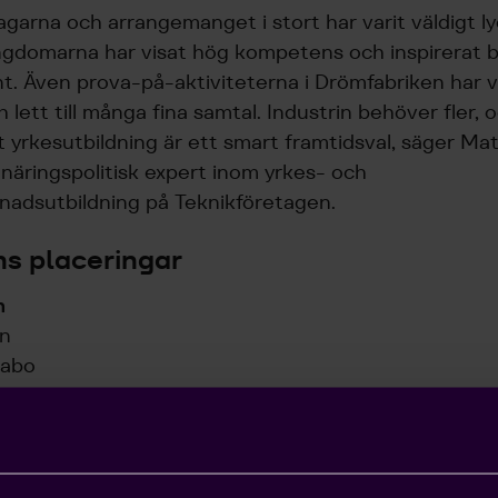
agarna och arrangemanget i stort har varit väldigt l
ngdomarna har visat hög kompetens och inspirerat b
. Även prova-på-aktiviteterna i Drömfabriken har v
h lett till många fina samtal. Industrin behöver fler, 
t yrkesutbildning är ett smart framtidsval, säger Ma
näringspolitisk expert inom yrkes- och
nadsutbildning på Teknikföretagen.
ns placeringar
n
an
zabo
mersson
son