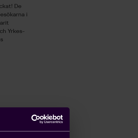
yckat! De
esökarna i
arit
och Yrkes-
ts