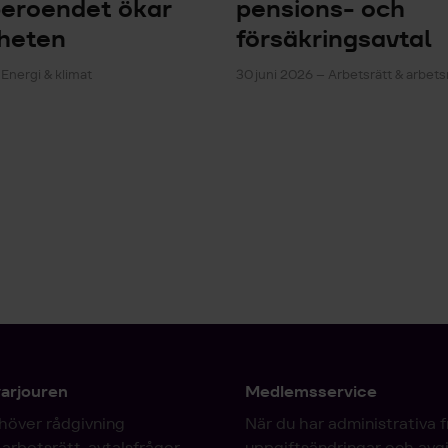
beroendet ökar
pensions- och
heten
försäkringsavtal
 Energi & klimat
30 juni 2026 – Arbetsrätt & arbe
varjouren
Medlemsservice
höver rådgivning
När du har administrativa 
arbetsrätt, avtalsfrågor
uppgiftsändringar och avgi