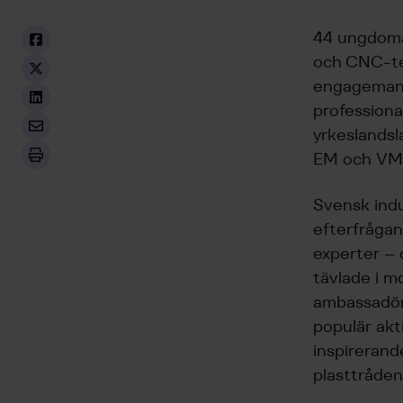
44 ungdomar
och CNC-tek
engagemang,
professiona
yrkeslandsl
EM och VM
Svensk ind
efterfrågan
experter – 
tävlade i 
ambassadöre
populär akt
inspirerand
plasttråden