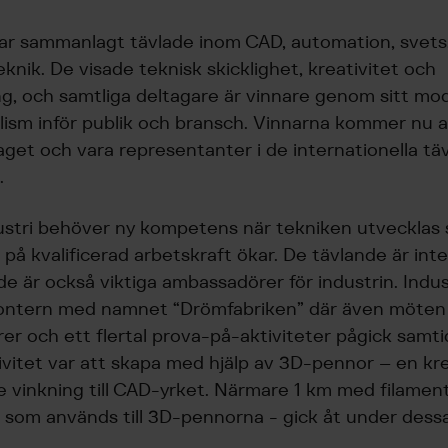
 sammanlagt tävlade inom CAD, automation, svets, 
nik. De visade teknisk skicklighet, kreativitet och
 och samtliga deltagare är vinnare genom sitt mod
lism inför publik och bransch. Vinnarna kommer nu at
aget och vara representanter i de internationella tä
.
ustri behöver ny kompetens när tekniken utvecklas
 på kvalificerad arbetskraft ökar. De tävlande är int
de är också viktiga ambassadörer för industrin. Indus
montern med namnet “Drömfabriken” där även möte
r och ett flertal prova-på-aktiviteter pågick samti
ivitet var att skapa med hjälp av 3D-pennor – en kr
e vinkning till CAD-yrket. Närmare 1 km med filament
 som används till 3D-pennorna - gick åt under dessa