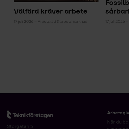
Fossil
Välfärd kräver arbete
sårbar
17 juli 2026 – Arbetsrätt & arbetsmarknad
17 juli 2026 –
Arbetsgi
När du be
Storgatan 5
avseende 