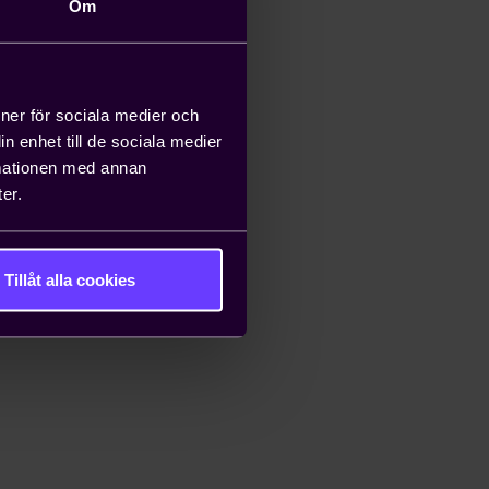
Om
ioner för sociala medier och
n enhet till de sociala medier
rmationen med annan
er.
Tillåt alla cookies