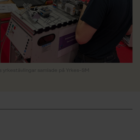
is yrkestävlingar samlade på Yrkes-SM