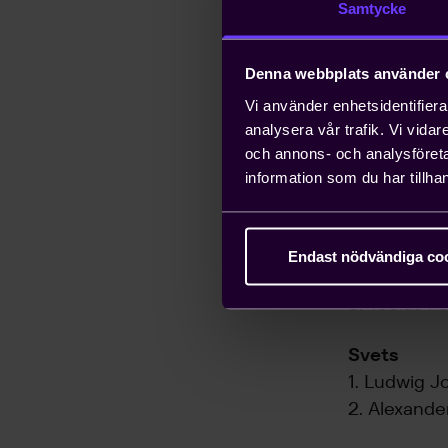
Samtycke
2. Jorm Ja
3. Liam Hol
Denna webbplats använder 
CNC
Vi använder enhetsidentifierar
1. Hampus 
analysera vår trafik. Vi vida
2. Leon Sü
och annons- och analysföret
3. Yalo Feit
information som du har tillhan
Industriel
1. Emilio Åse
Endast nödvändiga co
2. Jona Thel
3. Tobias P
Svets
1. Ludwig 
2. Alexande