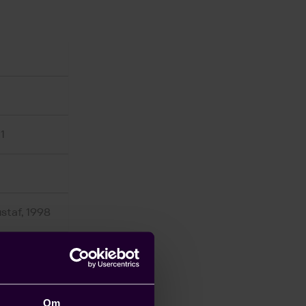
1
staf, 1998
Om