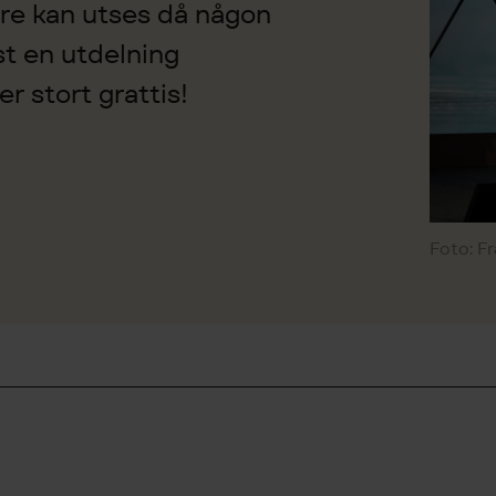
are kan utses då någon
st en utdelning
r stort grattis!
Foto: F