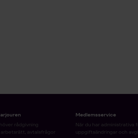
varjouren
Medlemsservice
höver rådgivning
När du har administrativa 
arbetsrätt, avtalsfrågor
uppgiftsändringar och avgi