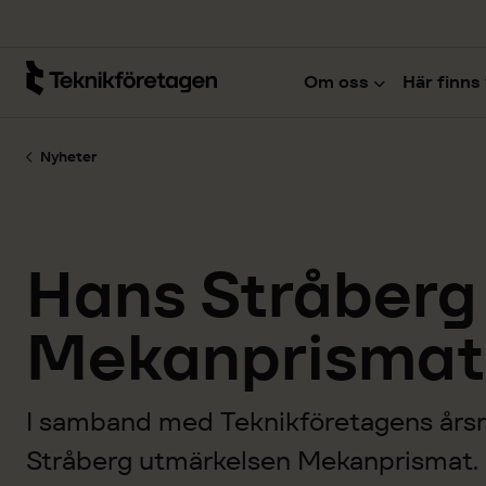
Hoppa till huvudinnehåll
Om oss
Här finns 
Nyheter
Hans Stråberg
Mekanprismat
I samband med Teknikföretagens års
Stråberg utmärkelsen Mekanprismat.