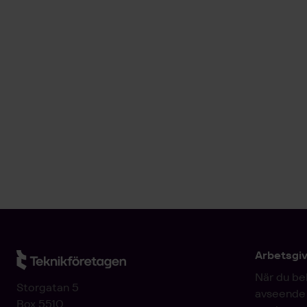
Arbetsgi
När du be
Storgatan 5
avseende 
Box 5510