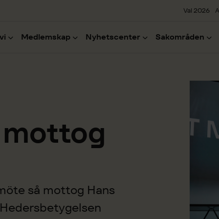
Val 2026
A
vi
Medlemskap
Nyhetscenter
Sakområden
 mottog
möte så mottog Hans
 Hedersbetygelsen