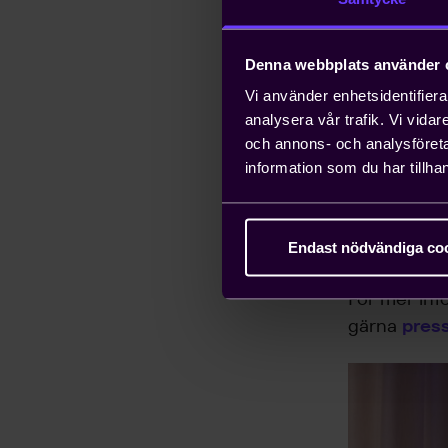
Nr 7
Denna webbplats använder 
Nr 8
Vi använder enhetsidentifierar
analysera vår trafik. Vi vida
och annons- och analysföret
Nr 9
information som du har tillhan
Nr 10
Endast nödvändiga co
För mer inf
gärna
pres