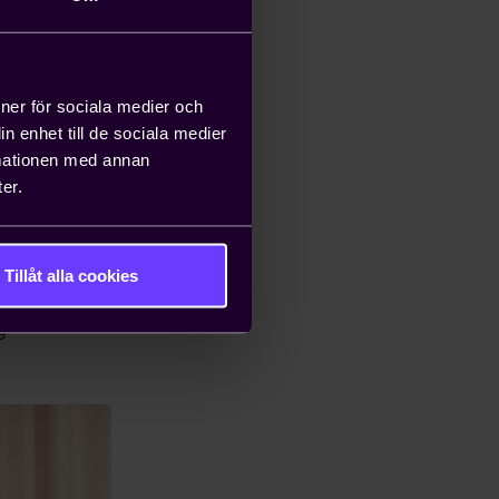
ioner för sociala medier och
n enhet till de sociala medier
rmationen med annan
er.
Tillåt alla cookies
e