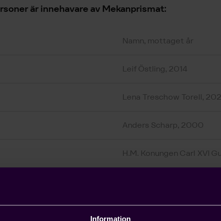
ersoner är innehavare av Mekanprismat:
Namn, mottaget år
Leif Östling, 2014
Lena Treschow Torell, 202
Anders Scharp, 2000
H.M. Konungen Carl XVI Gu
Hans Stråberg, 2025
Leif Johansson, 2009
Information