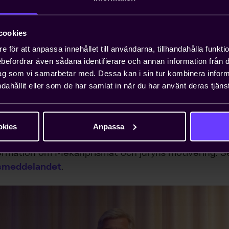
Clas Åke Hedström, 2006
cookies
Sune Carlsson, 2016
e för att anpassa innehållet till användarna, tillhandahålla funkt
rebefordrar även sådana identifierare och annan information från di
ag som vi samarbetar med. Dessa kan i sin tur kombinera info
Lennart Nilsson, 2009
dahållit eller som de har samlat in när du har använt deras tjänst
Björn Svedberg, 1994
okies
Anpassa
ormation om Mekanprismat och juryns motivering. S
smeddelandet
.