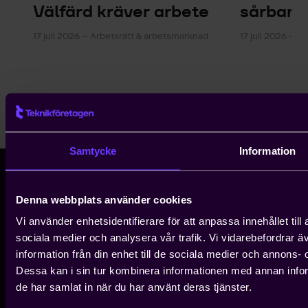
Välfärd kräver arbete
sårbarh
17 juli 2026 – Arbetsrätt & arbetsmarknad
17 juli 2026 – En
Samtycke
Information
Denna webbplats använder cookies
Storgatan 5
Box 5510
Vi använder enhetsidentifierare för att anpassa innehållet till
114 85 Stockholm
sociala medier och analysera vår trafik. Vi vidarebefordrar 
08 - 782 08 00
•
info@teknikforetagen.se
information från din enhet till de sociala medier och annons
Dessa kan i sin tur kombinera informationen med annan inform
de har samlat in när du har använt deras tjänster.
Arbetsgivarjouren