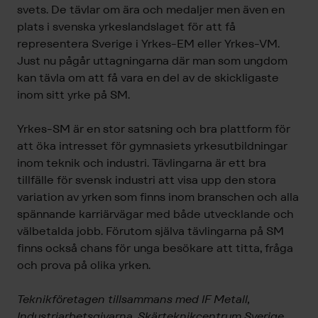
svets. De tävlar om ära och medaljer men även en
plats i svenska yrkeslandslaget för att få
representera Sverige i Yrkes-EM eller Yrkes-VM.
Just nu pågår uttagningarna där man som ungdom
kan tävla om att få vara en del av de skickligaste
inom sitt yrke på SM.
Yrkes-SM är en stor satsning och bra plattform för
att öka intresset för gymnasiets yrkesutbildningar
inom teknik och industri. Tävlingarna är ett bra
tillfälle för svensk industri att visa upp den stora
variation av yrken som finns inom branschen och alla
spännande karriärvägar med både utvecklande och
välbetalda jobb. Förutom själva tävlingarna på SM
finns också chans för unga besökare att titta, fråga
och prova på olika yrken.
Teknikföretagen tillsammans med IF Metall,
Industriarbetsgivarna, Skärteknikcentrum Sverige