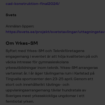
cad-konstruktion-final2024/
Svets
Anmälan öppen:
https://svets.se/projekt/svetstavlingar/uttagningst
Om Yrkes-SM
Syftet med Yrkes-SM och Teknikföretagens
engagemang i eventet är att höja kvaliteten på och
väcka intresse för gymnasieskolans
yrkesutbildningar inom teknik. Yrkes-SM arrangeras
vartannat år. I år äger tävlingarna rum i Karlstad på
Tingvalla sportcenter den 23-25 april. Genom ett
stort och innehållsrikt tävlings- och
uppvisningsarrangemang tävlar hundratals av
Sveriges mest yrkesskickliga ungdomar i ett
femtiotal yrken.