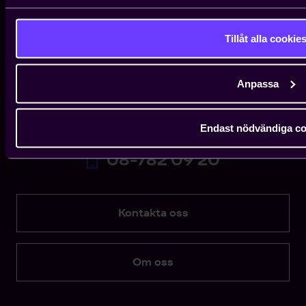
När du behöver rådgivning avseende arbetsrätt, avtalsfrågor
med mera.
Tillåt alla cookie
08-782 08 80
Anpassa
Medlemsservice
När du har administrativa frågor som uppgiftsändringar och
Endast nödvändiga co
avgiftsfrågor.
08-782 09 20
Kontakta oss
Om oss