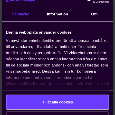
Ring
Maila
Samtycke
Information
Om
Susanna Aggeborn
Ekonom
Denna webbplats använder cookies
Vi använder enhetsidentifierare för att anpassa innehållet
Ring
Maila
till användarna, tillhandahålla funktioner för sociala
medier och analysera vår trafik. Vi vidarebefordrar även
Mattias Almgren
sådana identifierare och annan information från din enhet
Ekonom
till de sociala medier och annons- och analysföretag som
vi samarbetar med. Dessa kan i sin tur kombinera
informationen med annan information som du har
Ring
Maila
tillhandahållit eller som de har samlat in när du har använt
deras tjänster.
Ellen Khan
Ekonom
Tillåt alla cookies