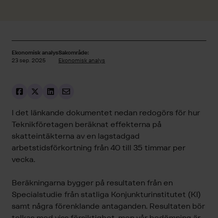
Ekonomisk analys
Sakområde:
23 sep. 2025
Ekonomisk analys
I det länkande dokumentet nedan redogörs för hur
Teknikföretagen beräknat effekterna på
skatteintäkterna av en lagstadgad
arbetstidsförkortning från 40 till 35 timmar per
vecka.
Beräkningarna bygger på resultaten från en
Specialstudie från statliga Konjunkturinstitutet (KI)
samt några förenklande antaganden. Resultaten bör
tolkas med viss försiktighet, men vår bedömning är