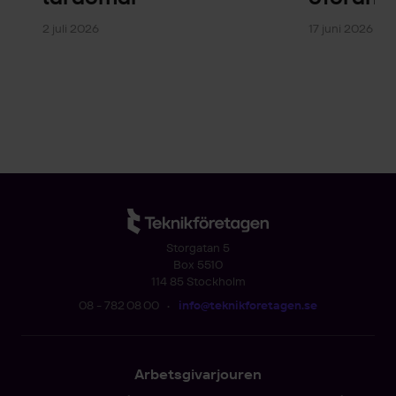
2 juli 2026
17 juni 2026 – 
Storgatan 5
Box 5510
114 85 Stockholm
08 - 782 08 00
•
info@teknikforetagen.se
Arbetsgivarjouren