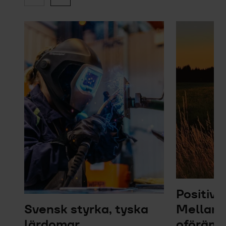
Positiv 
Svensk styrka, tyska
Mellanö
lärdomar
oföränd