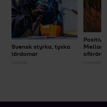
Positiv 
Svensk styrka, tyska
Mellanö
lärdomar
oföränd
2 juli 2026
17 juni 2026 – 