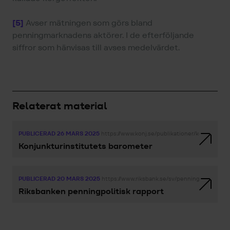
[5]
Avser mätningen som görs bland
penningmarknadens aktörer. I de efterföljande
siffror som hänvisas till avses medelvärdet.
Relaterat material
PUBLICERAD 26 MARS 2025
https://www.konj.se/publikationer/konjunkt
Konjunkturinstitutets barometer
PUBLICERAD 20 MARS 2025
https://www.riksbank.se/sv/penningpolitik/pe
Riksbanken penningpolitisk rapport