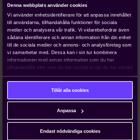
Denna webbplats använder cookies
Vi använder enhetsidentifierare för att anpassa innehållet
till användarna, tillhandahålla funktioner för sociala
medier och analysera vår trafik. Vi vidarebefordrar även
sådana identifierare och annan information från din enhet
till de sociala medier och annons- och analysföretag som
vi samarbetar med. Dessa kan i sin tur kombinera
informationen med annan information som du har
tillhandahållit eller som de har samlat in när du har använt
deras tjänster.
Veckans konjunkturbarometer levererade fler
oroande signaler. Inflationsförväntningar bland
hushållen steg (se diagram 4). Även om
Tillåt alla cookies
inflationsförväntningarna i sig inte är särskilt
pricksäkra vad gäller att förutse den faktiska
Anpassa
inflationsutvecklingen, kan de ändå ha betydelse för
prisutvecklingen. Vidare indikerar undersökningen
att en större andel av de tillfrågade företagen
Endast nödvändiga cookies
väntar sig högre försäljningspriser de kommande tre