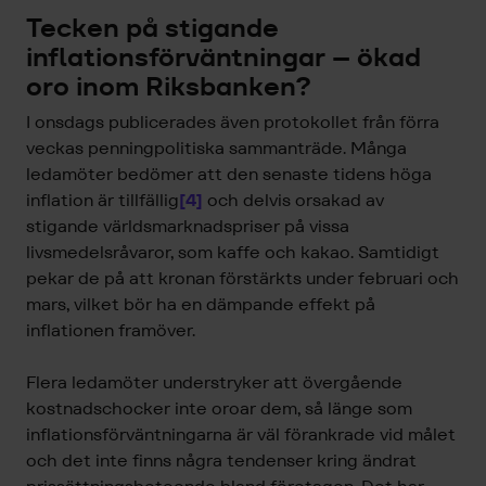
Tecken på stigande
inflationsförväntningar – ökad
oro inom Riksbanken?
I onsdags publicerades även protokollet från förra
veckas penningpolitiska sammanträde. Många
ledamöter bedömer att den senaste tidens höga
inflation är tillfällig
[4]
och delvis orsakad av
stigande världsmarknadspriser på vissa
livsmedelsråvaror, som kaffe och kakao. Samtidigt
pekar de på att kronan förstärkts under februari och
mars, vilket bör ha en dämpande effekt på
inflationen framöver.
Flera ledamöter understryker att övergående
kostnadschocker inte oroar dem, så länge som
inflationsförväntningarna är väl förankrade vid målet
och det inte finns några tendenser kring ändrat