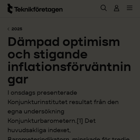
Hoppa till huvudinnehåll
2025
Dämpad optimism
och stigande
inflationsförväntnin
gar
I onsdags presenterade
Konjunkturinstitutet resultat från den
egna undersökning
Konjunkturbarometern.[1] Det
huvudsakliga indexet,
Barometerindikatorn, minskade för tredje