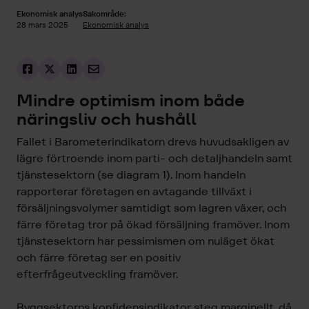
Ekonomisk analys
Sakområde:
28 mars 2025
Ekonomisk analys
Mindre optimism inom både
näringsliv och hushåll
Fallet i Barometerindikatorn drevs huvudsakligen av
lägre förtroende inom parti- och detaljhandeln samt
tjänstesektorn (se diagram 1). Inom handeln
rapporterar företagen en avtagande tillväxt i
försäljningsvolymer samtidigt som lagren växer, och
färre företag tror på ökad försäljning framöver. Inom
tjänstesektorn har pessimismen om nuläget ökat
och färre företag ser en positiv
efterfrågeutveckling framöver.
Byggsektorns konfidensindikator steg marginellt, då