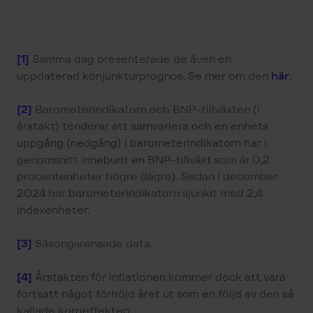
[1]
Samma dag presenterade de även en
uppdaterad konjunkturprognos. Se mer om den
här
.
[2]
Barometerindikatorn och BNP-tillväxten (i
årstakt) tenderar att samvariera och en enhets
uppgång (nedgång) i barometerindikatorn har i
genomsnitt inneburit en BNP-tillväxt som är 0,2
procentenheter högre (lägre). Sedan i december
2024 har barometerindikatorn sjunkit med 2,4
indexenheter.
[3]
Säsongsrensade data.
[4]
Årstakten för inflationen kommer dock att vara
fortsatt något förhöjd året ut som en följd av den så
kallade korgeffekten.