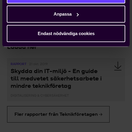
Ladda ner guiden här.
Anpassa
Endast nödvändiga cookies
Ladda ner
RAPPORT
21 okt. 2019
Skydda din IT-miljö - En guide
till medvetet säkerhetsarbete i
mindre teknikföretag
DIGITALISERING & CYBERSÄKERHET
Fler rapporter från Teknikföretagen