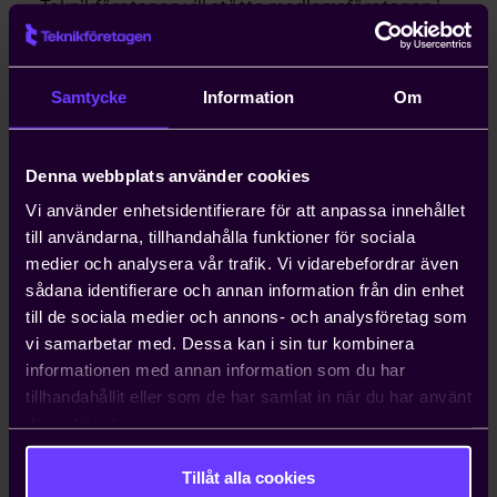
- Teknikföretagen vill stötta medlemsföretagen i
arbetet med cybersäkerhet och har därför tagit
fram en guide som primärt är riktad till de mindre
teknikföretagen, berättar Patrik Sandgren. Vi har
Samtycke
Information
Om
noterat en ökad grad av förfrågningar och behov av
vägledning i frågor som rör digital säkerhet.
Denna webbplats använder cookies
Mindre teknikföretag är särskilt utsatta för digitala
Vi använder enhetsidentifierare för att anpassa innehållet
attacker eftersom de, generellt sett, har en lägre
till användarna, tillhandahålla funktioner för sociala
grad av medvetenhet om cybersäkerhet och mindre
medier och analysera vår trafik. Vi vidarebefordrar även
resurser.
sådana identifierare och annan information från din enhet
till de sociala medier och annons- och analysföretag som
- Det kan vara svårt för mindre företag att veta var
vi samarbetar med. Dessa kan i sin tur kombinera
man ska börja och vilka områden säkerhetsarbetet
informationen med annan information som du har
bör omfatta. Med hjälp av guiden hoppas vi att
tillhandahållit eller som de har samlat in när du har använt
företagen kommer igång. Vi har bland annat
deras tjänster.
sammanställt en checklista med de aktiviteter vi
rekommenderar att företagen arbetar med, säger
Tillåt alla cookies
Patrik Sandgren.