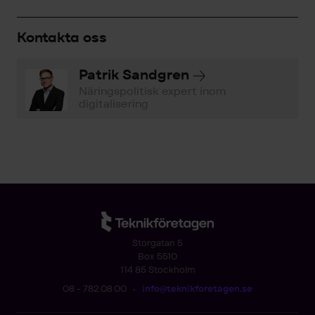
Kontakta oss
Patrik Sandgren
Näringspolitisk expert inom
digitalisering
Storgatan 5
Box 5510
114 85 Stockholm
08 - 782 08 00
•
info@teknikforetagen.se