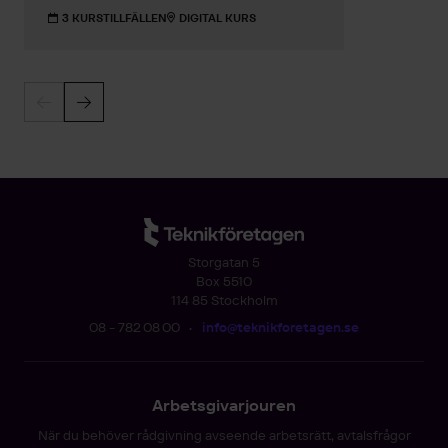
3 KURSTILLFÄLLEN
DIGITAL KURS
Storgatan 5
Box 5510
114 85 Stockholm
08 - 782 08 00
•
info@teknikforetagen.se
Arbetsgivarjouren
När du behöver rådgivning avseende arbetsrätt, avtalsfrågor