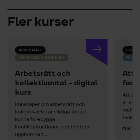
Fler kurser
ARBETSRÄTT
FÖRHA
LÄRARLEDD ONLINE KURS
PÅ PLA
Arbetsrätt och
Att 
kollektivavtal - digital
fack
kurs
Att gen
är en c
Kunskaper om arbetsrätt och
mellan
kollektivavtal är viktiga för att
facklig
kunna förebygga
konfliktsituationer och hantera
15-16 S
uppkomna t...