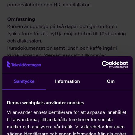
personalchefer och HR-specialister.
Omfattning
Kursen är upplagd på två dagar och genomförs i
fysisk form för att nyttja möjligheten till fördjupning
och diskussion.
Kursdokumentation samt lunch och kaffe ingår i
kurskostnaden. Mervärdesskatt tillkommer.
Kursen kan även företagsanpassas.
Dokumentation
Samtycke
Information
Om
Kursmaterialet innehållande åhörarkopior,
övningsuppgifter och Teknikföretagens
kollektivavtal skickas ut digitalt till kursdeltagarna
Denna webbplats använder cookies
före kursstart. Kursintyg mailas ut efter kursen
Vi använder enhetsidentifierare för att anpassa innehållet
till användarna, tillhandahålla funktioner för sociala
medier och analysera vår trafik. Vi vidarebefordrar även
sådana identifierare och annan information från din enhet