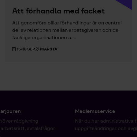
Att förhandla med facket
Att genomföra olika förhandlingar är en central
del av relationen mellan arbetsgivaren och de
fackliga organisationerna....
15-16 SEP.
MÄRSTA
varjouren
Medlemsservice
höver rådgivning
När du har administrativa 
arbetsrätt, avtalsfrågor
uppgiftsändringar och avgi
.