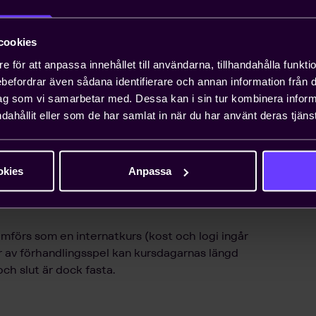
cookies
else för förhandlingen
e för att anpassa innehållet till användarna, tillhandahålla funkt
rebefordrar även sådana identifierare och annan information från di
ag som vi samarbetar med. Dessa kan i sin tur kombinera info
dahållit eller som de har samlat in när du har använt deras tjänst
kontakt med fackliga förhandlingar från ett
nalchefer, HR-specialister, produktionschefer
 deltagarna har goda kunskaper i arbetsrättslig
okies
Anpassa
mförs som en internatkurs (kost och logi ingår
r av förhandlingsspel kan kursdagarnas längd
och slut är dock fasta.