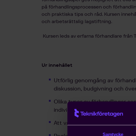
på förhandlingsprocessen och förhandlin
och praktiska tips och råd. Kursen inneh
och arbetsrättslig lagstiftning.
Kursen leds av erfarna förhandlare från
Ur innehållet
Utförlig genomgång av förhandli
diskussion, budgivning och ö
Olika typer av förhandlingar so
individärenden och lönerevisio
Att vara förhandlingsledare
Samtycke
Regler om förhandlingar och pre