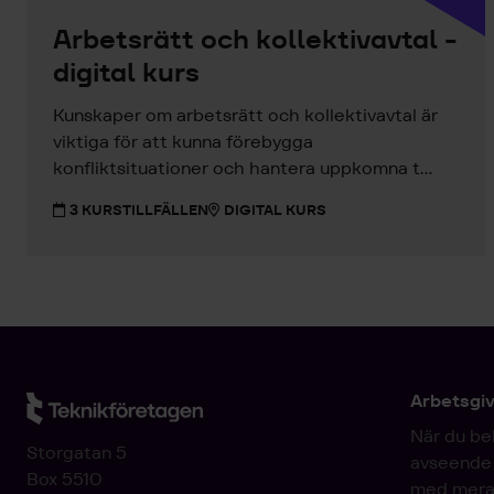
Arbetsrätt och kollektivavtal -
digital kurs
Kunskaper om arbetsrätt och kollektivavtal är
viktiga för att kunna förebygga
konfliktsituationer och hantera uppkomna t...
3 KURSTILLFÄLLEN
DIGITAL KURS
Arbetsgi
När du be
Storgatan 5
avseende 
Box 5510
med mera