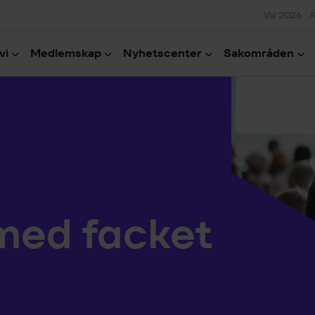
Val 2026
A
vi
Medlemskap
Nyhetscenter
Sakområden
 med facket