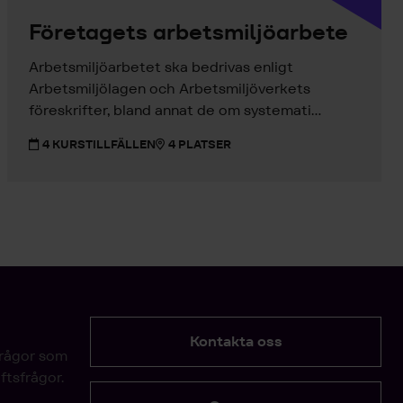
Företagets arbetsmiljöarbete
Arbetsmiljöarbetet ska bedrivas enligt
Arbetsmiljölagen och Arbetsmiljöverkets
föreskrifter, bland annat de om systemati...
4 KURSTILLFÄLLEN
4 PLATSER
Kontakta oss
frågor som
ftsfrågor.