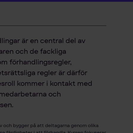
ingar är en central del av
aren och de fackliga
m förhandlingsregler,
srättsliga regler är därför
rkesroll kommer i kontakt med
r medarbetarna och
sen.
iv och bygger på att deltagarna genom olika
na färdigheter i att förhandla. Kursen fokuserar