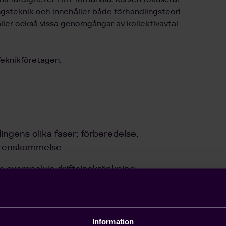
gsteknik och innehåller både förhandlingsteori
åller också vissa genomgångar av kollektivavtal
 Teknikföretagen.
ngens olika faser; förberedelse,
verenskommelse
m exempelvis driftsinskränkning,
n
Information
skriptionsfrister