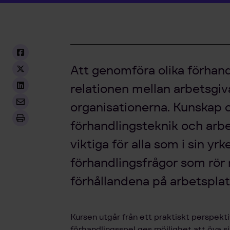
Att genomföra olika förhandl
relationen mellan arbetsgiv
organisationerna. Kunskap o
förhandlingsteknik och arbet
viktiga för alla som i sin y
förhandlingsfrågor som rö
förhållandena på arbetsplat
Kursen utgår från ett praktiskt perspekt
förhandlingsspel ges möjlighet att öva si