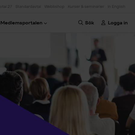
vtal 27
Standardavtal
Webbshop
Kurser & seminarier
In English
Medlemsportalen
Sök
Logga in