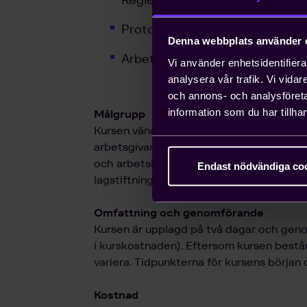
Protokollskrivning
Denna webbplats använder 
Arbetsrättsliga regler av betyd
Vi använder enhetsidentifierar
analysera vår trafik. Vi vida
och annons- och analysföret
information som du har tillhan
Målgrupp
Kursen vänder sig till alla som kommer i 
arbetsgivarperspektiv, exempelvis perso
och arbetsledare. Kursen förutsätter att
Endast nödvändiga co
lagstiftning och om våra kollektivavtal.
Omfattning och genomförande
Kursen är upplagd på två dagar och geno
i kurskostnaden). Eftersom kursen bestå
variera. Tidpunkterna för kursens början 
Kostnad