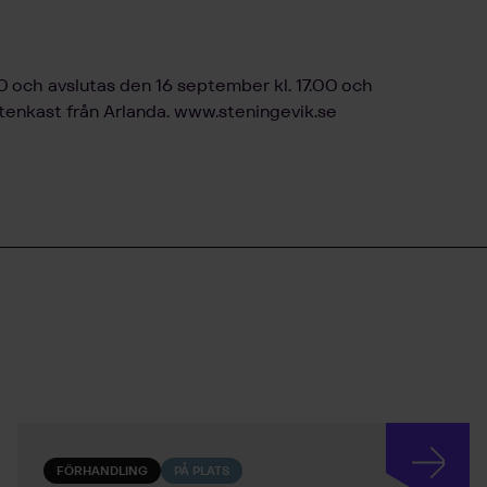
0 och avslutas den 16 september kl. 17.00 och
tenkast från Arlanda.
www.steningevik.se
FÖRHANDLING
PÅ PLATS