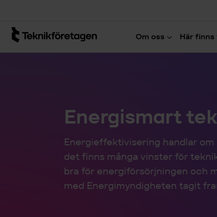
Hoppa till huvudinnehåll
Om oss
Här finns 
Energismart tek
Energieffektivisering handlar om
det finns många vinster för tekni
bra för energiförsörjningen och m
med Energimyndigheten tagit fra