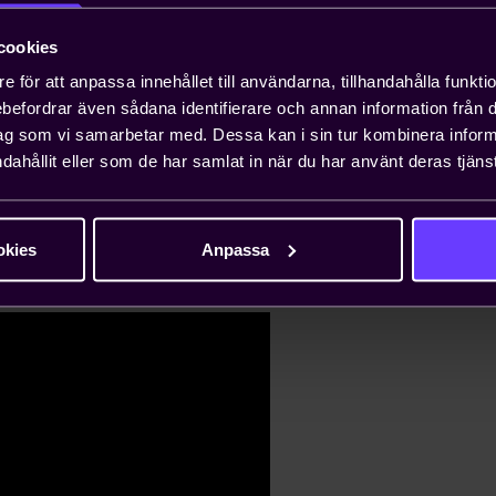
hur man kan använda energi på ett
tbildningen innehåller även råd för hur
cookies
lan kan arbeta för att minska
e för att anpassa innehållet till användarna, tillhandahålla funkt
rebefordrar även sådana identifierare och annan information från di
ag som vi samarbetar med. Dessa kan i sin tur kombinera info
ilmade inslag, övningar och texter
dahållit eller som de har samlat in när du har använt deras tjänst
darbetare och chefer på små och
okies
Anpassa
etens hemsida.