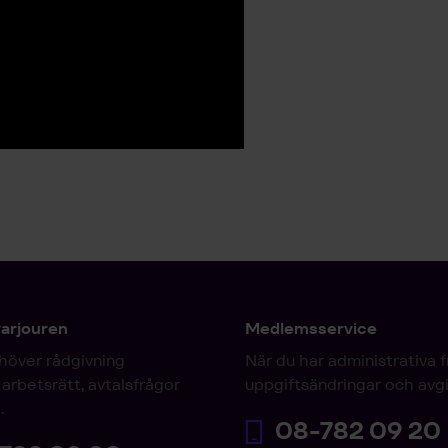
varjouren
Medlemsservice
höver rådgivning
När du har administrativa 
arbetsrätt, avtalsfrågor
uppgiftsändringar och avgi
.
08-782 09 20