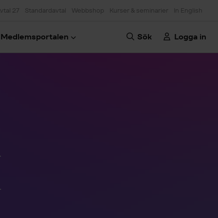
vtal 27
Standardavtal
Webbshop
Kurser & seminarier
In English
Medlemsportalen
Sök
Logga in
r
.