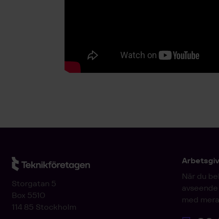
Arbetsgi
När du be
Storgatan 5
avseende 
Box 5510
med mera
114 85 Stockholm