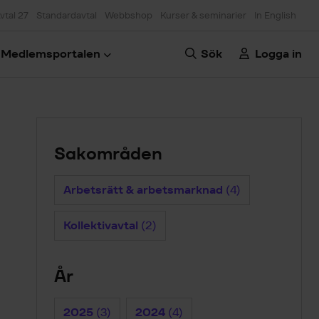
vtal 27
Standardavtal
Webbshop
Kurser & seminarier
In English
Medlemsportalen
Sök
Logga in
Sakområden
Arbetsrätt & arbetsmarknad
(4)
Kollektivavtal
(2)
År
2025
(3)
2024
(4)