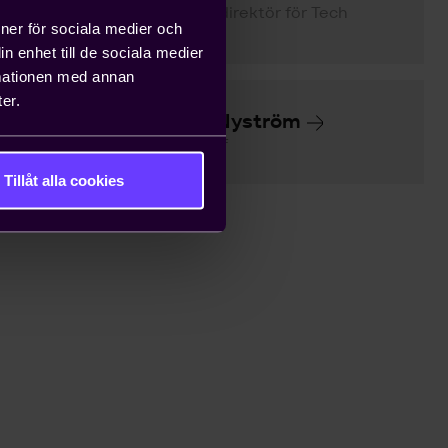
förbundsdirektör för Tech
ioner för sociala medier och
Alliance
n enhet till de sociala medier
rmationen med annan
er.
Jonas Nyström
Presschef
Tillåt alla cookies