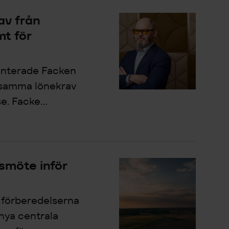
av från
t för
enterade Facken
nsamma lönekrav
e. Facke...
smöte inför
 förberedelserna
nya centrala