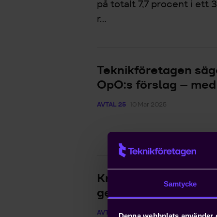
på totalt 7,7 procent i ett
r...
Teknikföretagen säger
OpO:s förslag – med
AVTAL 25
10 Mar 2025
Kravöverlämning mel
Samtycke
genomförd
I avtalsrö
AVTAL 25
19 Dec 2024
Denna webbplats använder 