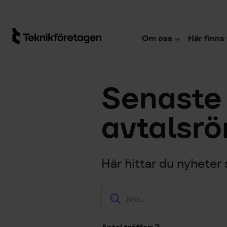
Hoppa till huvudinnehåll
Om oss
Här finns 
Senaste
avtalsrö
Här hittar du nyheter