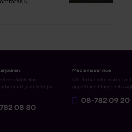
omföras u...
varjouren
Medlemsservice
höver rådgivning
När du har administrativa 
arbetsrätt, avtalsfrågor
uppgiftsändringar och avgi
.
08-782 09 20
782 08 80