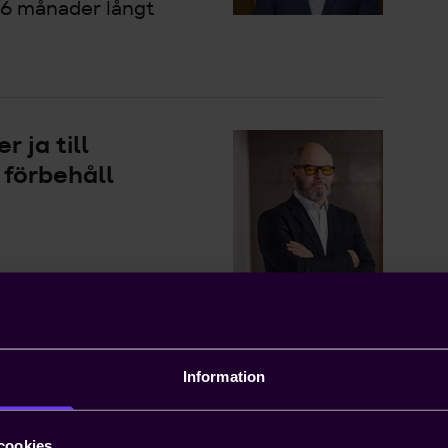
 36 månader långt
 ja till
 förbehåll
lan parterna
Information
relsen ställer
cookies