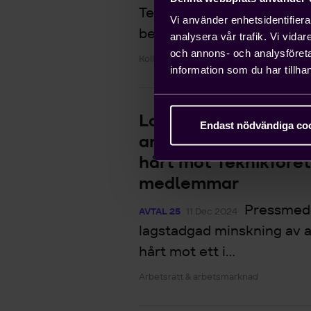
Teknikföretagen krav på a
Vi använder enhetsidentifierar
befintliga regler för arbets
analysera vår trafik. Vi vida
och annons- och analysföret
Kollektivavtal
information som du har tillhan
Lagstadgad
Endast nödvändiga co
arbetstidsförkortnin
hårt mot Teknikföre
medlemmar
Pressmed
AVTAL 25
11 Dec 2024
lagstadgad minskning av a
hårt mot ett i...
Arbetsrätt & arbetsmarknad