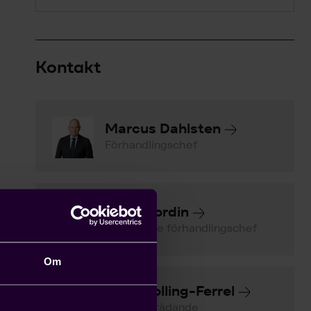
Kontakt
Marcus Dahlsten
Förhandlingschef
Anna Nordin
Biträdande förhandlingschef
Om
Karin Bolling-Ferrel
Jurist, Biträdande