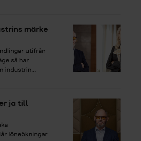
ustrins märke
ndlingar utifrån
äge så har
 industrin...
 ja till
ska
lår löneökningar