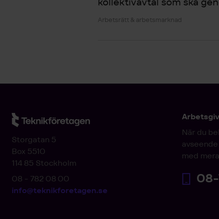
kollektivavtal som ska gen
Arbetsrätt & arbetsmarknad
Arbetsgi
När du be
Storgatan 5
avseende 
Box 5510
med mera
114 85 Stockholm
08-
08 - 782 08 00
info@teknikforetagen.se