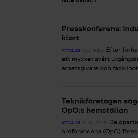
Antal träffar: 7
Presskonferens: Ind
klart
Efter förha
AVTAL 25
1 Apr 2025
ett mycket svårt utgångsl
arbetsgivare och fack inom
Teknikföretagen säger
OpO:s hemställan
De oparti
AVTAL 25
21 Mar 2025
ordförandena (OpO) föres