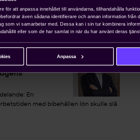
vveckling av
e för att anpassa innehållet till användarna, tillhandahålla funkt
tidsförko...
rebefordrar även sådana identifierare och annan information från di
ag som vi samarbetar med. Dessa kan i sin tur kombinera info
dahållit eller som de har samlat in när du har använt deras tjänst
okies
Anpassa
g skulle slå
tagens
delande: En
rbetstiden med bibehållen lön skulle slå