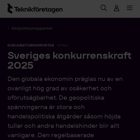
Hoppa till huvudinnehåll
Konjunkturrapporter
KONJUNKTURRAPPORTER
13 MAJ
Sveriges konkurrenskraft
2025
Den globala ekonomin präglas nu av en
ovanligt hög grad av osäkerhet och
oförutsägbarhet. De geopolitiska
spänningarna är stora och
handelspolitiska åtgärder såsom höjda
tullar och andra handelshinder blir allt
vanligare. Den regelbaserade