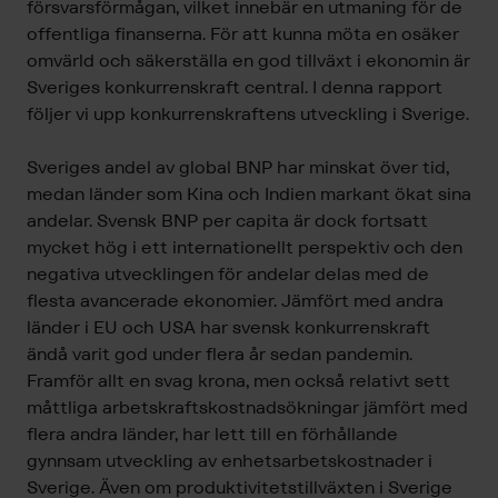
försvarsförmågan, vilket innebär en utmaning för de
offentliga finanserna. För att kunna möta en osäker
omvärld och säkerställa en god tillväxt i ekonomin är
Sveriges konkurrenskraft central. I denna rapport
följer vi upp konkurrenskraftens utveckling i Sverige.
Sveriges andel av global BNP har minskat över tid,
medan länder som Kina och Indien markant ökat sina
andelar. Svensk BNP per capita är dock fortsatt
mycket hög i ett internationellt perspektiv och den
negativa utvecklingen för andelar delas med de
flesta avancerade ekonomier. Jämfört med andra
länder i EU och USA har svensk konkurrenskraft
ändå varit god under flera år sedan pandemin.
Framför allt en svag krona, men också relativt sett
måttliga arbetskraftskostnadsökningar jämfört med
flera andra länder, har lett till en förhållande
gynnsam utveckling av enhetsarbetskostnader i
Sverige. Även om produktivitetstillväxten i Sverige