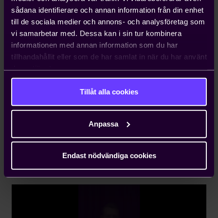
effektiva åtgärderna; exempelvis forskningspolitiken
sådana identifierare och annan information från din enhet
och industripolitiken.
till de sociala medier och annons- och analysföretag som
vi samarbetar med. Dessa kan i sin tur kombinera
Slutligen är det viktigt att avvägningen mellan
informationen med annan information som du har
löneökningar och arbetstid görs i ett sammanhang
tillhandahållit eller som de har samlat in när du har använt
– det är bara genom att analysera dem gemensamt
deras tjänster.
som man kan nå ett samhällsekonomiskt
välbalanserat resultat. För detta måste parternas
Tillåt alla cookies
autonomi värnas och något annat riskerar slå hårt
mot svensk konkurrenskraft och i förlängningen vårt
ekonomiska välstånd.
Anpassa
Se Teknikföretagens chefekonom Erik Spector
berätta om vikten av konkurrenskraft och mycket
Endast nödvändiga cookies
mer i videon nedan.