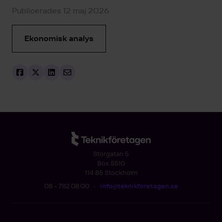
Publicerades 12 maj 2026
Ekonomisk analys
Storgatan 5
Box 5510
114 85 Stockholm
08 - 782 08 00
•
info@teknikforetagen.se