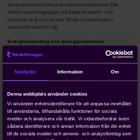
Konjunkturinstitutets konfidensindikatorer. De
mäter stämningsläget på både bransch- och
regional nivå och brukar fånga utvecklingen i
ekonomin relativt väl.
Energianvänding och energiproduktion
Utöver analysen av industrins betydelse för
regionerna innehåller årets rapport två
fokusområden som belyser industrins
Samtycke
Information
Om
förutsättningar ur olika perspektiv: energi och
kompetensförsörjning.
Denna webbplats använder cookies
Energiproduktion och användning ser väldigt olika ut
i olika regioner. För att få en bild av regionernas
Vi använder enhetsidentifierare för att anpassa innehållet
betydelse för Sveriges samlade energiproduktion
till användarna, tillhandahålla funktioner för sociala
analyseras energiproduktionen utifrån fem olika
medier och analysera vår trafik. Vi vidarebefordrar även
produktionsslag. Bilden kompletteras med en
sådana identifierare och annan information från din enhet
genomgång av energianvändningen i respektive
till de sociala medier och annons- och analysföretag som