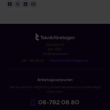
Storgatan 5
Box 5510
114 85 Stockholm
08 - 782 08 00
•
info@teknikforetagen.se
Arbetsgivarjouren
När du behöver rådgivning avseende arbetsrätt, avtalsfrågor
med mera.
08-782 08 80