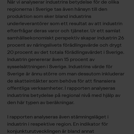
När vi analyserar industrins betydelse för de olika
regionerna i Sverige tas även hänsyn till den
produktion som sker bland industrins
underleverantörer som ett resultat av att industrin
efterfrågar deras varor och tjänster. Ur ett samlat
samhällsekonomiskt perspektiv skapar industrin 26
procent av näringslivets förädlingsvärde och drygt
20 procent av det totala förädlingsvärdet i Sverige.
Industrin genererar även 15 procent av
sysselsättningen i Sverige. Industrins värde för
Sverige är ännu större om man dessutom inkluderar
de skatteintäkter som behövs för att finansiera
offentliga verksamheter. I rapporten analyseras
industrins betydelse på regional nivå med hjälp av
den här typen av beräkningar.
I rapporten analyseras även stämningsläget i
industrin i respektive region. En indikator för
konjunkturutvecklingen är bland annat