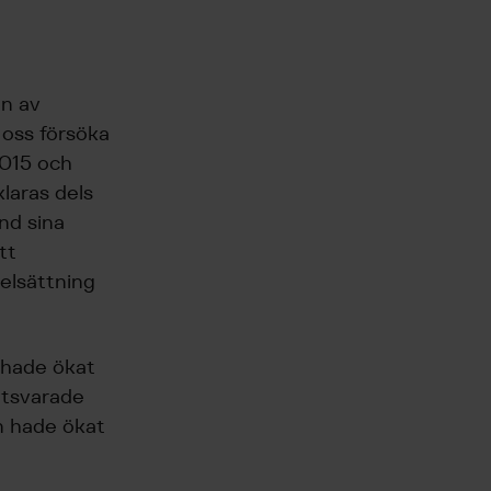
en av
 oss försöka
2015 och
laras dels
and sina
tt
elsättning
t hade ökat
motsvarade
n hade ökat