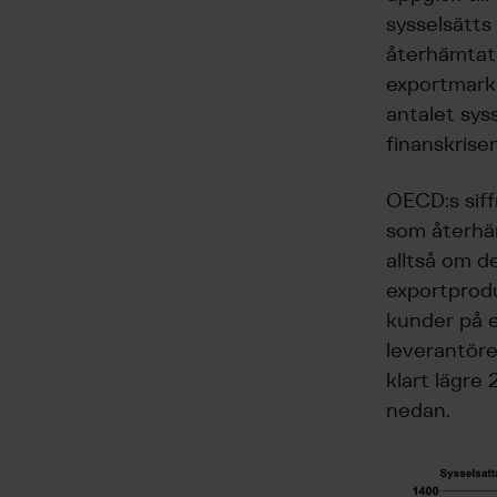
sysselsätts
återhämtat 
exportmark
antalet sys
finanskrisen
OECD:s siff
som återhäm
alltså om d
exportprodu
kunder på e
leverantörer
klart lägre
nedan.