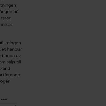
ttningen
gången på
ersteg
 innan
lsättningen
Det handlar
uktionen av
 säljs till
 bland
fortfarande
höger