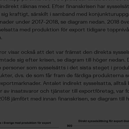
 indirekt räknas med. Efter finanskrisen har sysselsä
sig kraftigt, särskilt i samband med konjunkturupp
nader under 2017-2018, se diagram nedan. 2018 öv
selsatta med produktion för export tidigare toppnivå
.
ror visar också att det var främst den direkta sysse
tade sig efter krisen, se diagram till höger nedan. 
e personer som sysselsätts i det sista steget i prod
kter, dvs. de som får fram de färdiga produkterna som
xportmarknader. Antalet indirekt sysselsatta, alltså
 av insatsvaror och tjänster till exportföretag, var 
 2018 jämfört med innan finanskrisen, se diagram till 