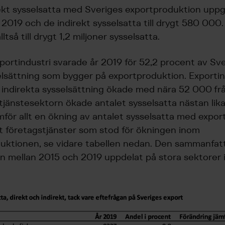
ekt sysselsatta med Sveriges exportproduktion uppgic
2019 och de indirekt sysselsatta till drygt 580 000.
tså till drygt 1,2 miljoner sysselsatta.
portindustri svarade år 2019 för 52,2 procent av Sv
elsättning som bygger på exportproduktion. Exportin
 indirekta sysselsättning ökade med nära 52 000 från
tjänstesektorn ökade antalet sysselsatta nästan lik
mför allt en ökning av antalet sysselsatta med expor
 företagstjänster som stod för ökningen inom
uktionen, se vidare tabellen nedan. Den sammanfat
n mellan 2015 och 2019 uppdelat på stora sektorer 