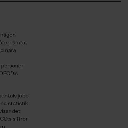
d någon
r återhämtat
ed nära
r personer
t OECD:s
sentals jobb
a statistik
visar det
CD:s siffror
som