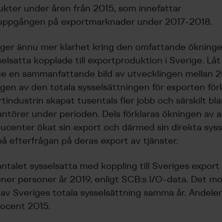
kter under åren från 2015, som innefattar
uppgången på exportmarknader under 2017-2018.
 ger ännu mer klarhet kring den omfattande ökning
selsatta kopplade till exportproduktion i Sverige. Låt
ge en sammanfattande bild av utvecklingen mellan 
gen av den totala sysselsättningen för exporten förk
tindustrin skapat tusentals fler jobb och särskilt bl
ntörer under perioden. Dels förklaras ökningen av a
ucenter ökat sin export och därmed sin direkta syss
å efterfrågan på deras export av tjänster.
antalet sysselsatta med koppling till Sveriges expor
iljoner personer år 2019, enligt SCB:s I/O-data. Det 
av Sveriges totala sysselsättning samma år. Andele
rocent 2015.