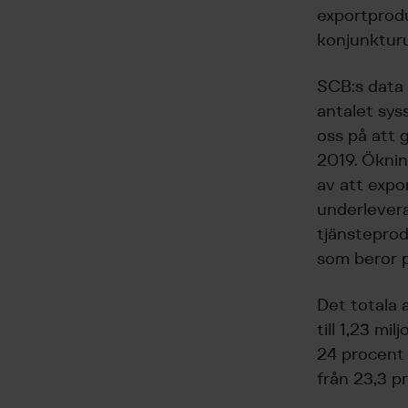
exportprodu
konjunktur
SCB:s data
antalet sys
oss på att 
2019. Öknin
av att expor
underlevera
tjänsteprod
som beror p
Det totala 
till 1,23 m
24 procent 
från 23,3 p