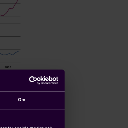
ustri- och
Om
n
 också kan
Sveriges
ioner för sociala medier och