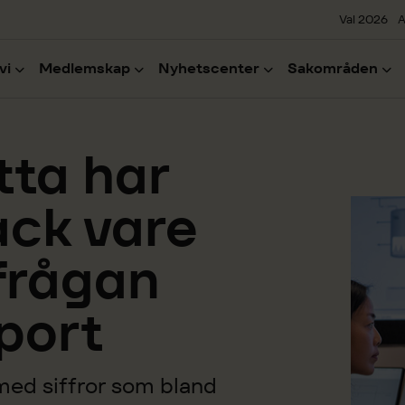
Val 2026
A
vi
Medlemskap
Nyhetscenter
Sakområden
tta har
ack vare
frågan
port
med siffror som bland