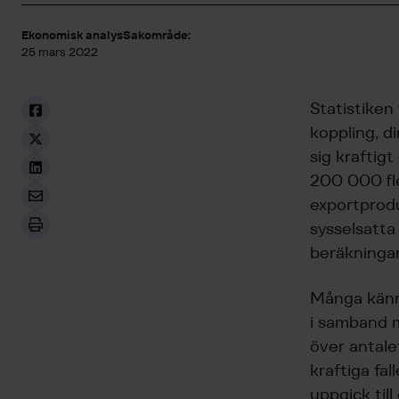
Ekonomisk analys
Sakområde:
25 mars 2022
Statistiken
koppling, d
sig kraftig
200 000 fle
exportprodu
sysselsatta
beräkningar
Många känne
i samband 
över antale
kraftiga fal
uppgick til