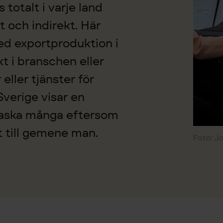
totalt i varje land
t och indirekt. Här
ed exportproduktion i
kt i branschen eller
eller tjänster för
Sverige visar en
raska många eftersom
ut till gemene man.
Foto: J