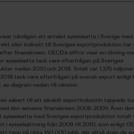
 visar nämligen att antalet sysselsatta i Sverige me
irekt eller indirekt till Sveriges exportproduktion ha
t efter finanskrisen. OECD:s siffror visar en ökning m
r sysselsatta tack vare efterfrågan på Sveriges
kter mellan 2010 och 2018. Totalt var 1,375 miljone
 2018 tack vare efterfrågan på svensk export enlig
, se diagram nedan till vänster.
r säkert till att särskilt exportindustrin tappade tu
med den senaste finanskrisen 2008-2009. Även denn
t sysselsatta med Sveriges exportproduktion totalt 
let i sysselsättning från 2008 till 2010, som enligt OE
l ett tapp på cirka 160 000 jobb, där alltså även de 