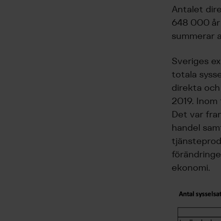
Antalet dir
648 000 år 
summerar all
Sveriges ex
totala syss
direkta och
2019. Inom 
Det var fra
handel samt
tjänsteprod
förändringe
ekonomi.