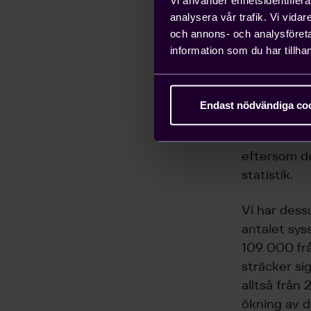
export. OEC
analysera vår trafik. Vi vida
använt andr
och annons- och analysföret
varför siff
information som du har tillhan
SCB:s input
antalet sys
Endast nödvändiga co
export, äve
utifrån SCB
eftersom de
statistik.
Vi har dess
antalet sys
109 000 frå
sträcker si
alltså från 
ökning av d