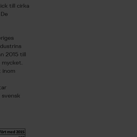
k till cirka
 De
eriges
dustrins
 2015 till
a mycket.
t inom
tar
i svensk