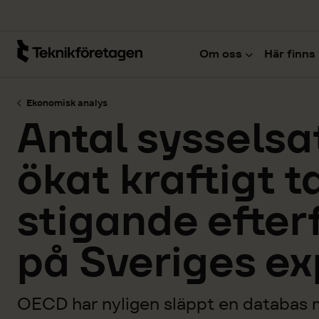
Hoppa till huvudinnehåll
Om oss
Här finns 
Ekonomisk analys
Antal sysselsa
ökat kraftigt t
stigande efter
på Sveriges ex
OECD har nyligen släppt en databas 